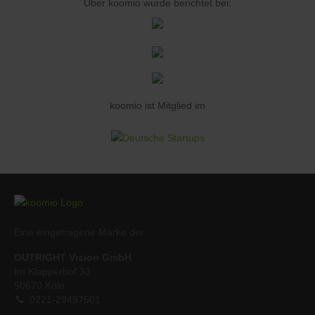
Über koomio wurde berichtet bei:
koomio ist Mitglied im
Eine eingetragene Marke der
OUTRIGHT Vision GmbH
Im Klapperhof 33
50670 Köln
0221-29497501