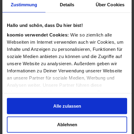
Zustimmung
Details
Über Cookies
Wie funktioniert koomio?
Ganz einfach: Kostenlos eintragen,
Hallo und schön, dass Du hier bist!
Geschäftsinformationen vervollständigen, Angebote
veröffentlichen - 3 Angebote sind für Sie immer kostenlos!
koomio verwendet Cookies:
Wie so ziemlich alle
Webseiten im Internet verwenden auch wir Cookies, um
Wir kümmern uns dann darum, dass Ihre Informationen
Inhalte und Anzeigen zu personalisieren, Funktionen für
zu Ihren Kunden gelangen: Auf der koomio-Webseite, in
soziale Medien anbieten zu können und die Zugriffe auf
unseren Apps und in Suchmaschinen - daheim auf der
unsere Website zu analysieren. Außerdem geben wir
Couch und unterwegs auf dem Smartphone!
Informationen zu Deiner Verwendung unserer Webseite
an unsere Partner für soziale Medien, Werbung und
Analysen weiter. Unsere Partner führen diese
Ist koomio für alle Unternehmen gedacht?
Informationen möglicherweise mit weiteren Daten
zusammen, die Du ihnen bereitgestellt hast oder die sie
Ja! koomio hilft dem
inhabergeführten Einzelhandel
Alle zulassen
im Rahmen Deiner Nutzung der Dienste gesammelt
genauso wie einer
landesweiten Handelskette
und einem
haben.
reinen
Dienstleister
.
Ablehnen