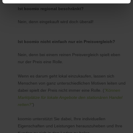
Ist koomio regional beschränkt?
Nein, denn eingekauft wird doch überall!
Ist koomio nicht einfach nur ein Preisvergleich?
Nein, denn bei einem reinen Preisvergleich spielt eben
nur der Preis eine Rolle.
Wenn es darum geht lokal einzukaufen, lassen sich
Menschen von ganz unterschiedlichen Motiven leiten und
dabei spielt der Preis nicht immer eine Rolle. (
"Können
Marktplätze für lokale Angebote den stationären Handel
retten?"
)
koomio unterstützt Sie dabei, Ihre individuellen
Eigenschaften und Leistungen herauszuheben und Ihre