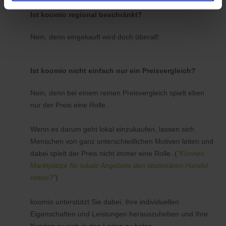
Ist koomio regional beschränkt?
Nein, denn eingekauft wird doch überall!
Ist koomio nicht einfach nur ein Preisvergleich?
Nein, denn bei einem reinen Preisvergleich spielt eben
nur der Preis eine Rolle.
Wenn es darum geht lokal einzukaufen, lassen sich
Menschen von ganz unterschiedlichen Motiven leiten und
dabei spielt der Preis nicht immer eine Rolle. (
"Können
Marktplätze für lokale Angebote den stationären Handel
retten?"
)
koomio unterstützt Sie dabei, Ihre individuellen
Eigenschaften und Leistungen herauszuheben und Ihre