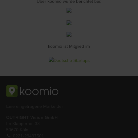
Über koomio wurde berichtet bei:
koomio ist Mitglied im
Eine eingetragene Marke der
OUTRIGHT Vision GmbH
Im Klapperhof 33
50670 Köln
0221-29497501