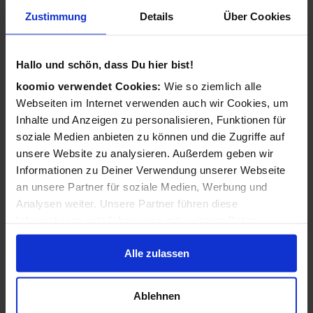
Wie funktioniert koomio?
Zustimmung
Details
Über Cookies
Ganz einfach: Kostenlos eintragen,
Geschäftsinformationen vervollständigen, Angebote
Hallo und schön, dass Du hier bist!
veröffentlichen - 3 Angebote sind für Sie immer kostenlos!
koomio verwendet Cookies:
Wie so ziemlich alle
Webseiten im Internet verwenden auch wir Cookies, um
Wir kümmern uns dann darum, dass Ihre Informationen
Inhalte und Anzeigen zu personalisieren, Funktionen für
zu Ihren Kunden gelangen: Auf der koomio-Webseite, in
soziale Medien anbieten zu können und die Zugriffe auf
unseren Apps und in Suchmaschinen - daheim auf der
unsere Website zu analysieren. Außerdem geben wir
Couch und unterwegs auf dem Smartphone!
Informationen zu Deiner Verwendung unserer Webseite
an unsere Partner für soziale Medien, Werbung und
Analysen weiter. Unsere Partner führen diese
Ist koomio für alle Unternehmen gedacht?
Informationen möglicherweise mit weiteren Daten
zusammen, die Du ihnen bereitgestellt hast oder die sie
Ja! koomio hilft dem
inhabergeführten Einzelhandel
Alle zulassen
im Rahmen Deiner Nutzung der Dienste gesammelt
genauso wie einer
landesweiten Handelskette
und einem
haben.
reinen
Dienstleister
.
Ablehnen