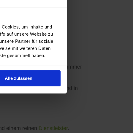
r Cookies, um Inhalte und
ffe auf unsere Website zu
Ihre Wünsche abgestimmt.
nsere Partner für soziale
weise mit weiteren Daten
nste gesammelt haben.
en - 3 Angebote sind für Sie immer
Alle zulassen
ebseite, in unseren Apps und in
d einem reinen
Dienstleister
.