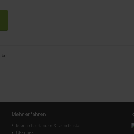
t)
 bei:
Mehr erfahren
k
koomio für Händler & Dienstleister
Über uns