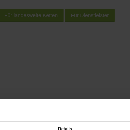
Für landesweite Ketten
Für Dienstleister
rem Smartphone unterwegs nach Geschäften und Prod
Details