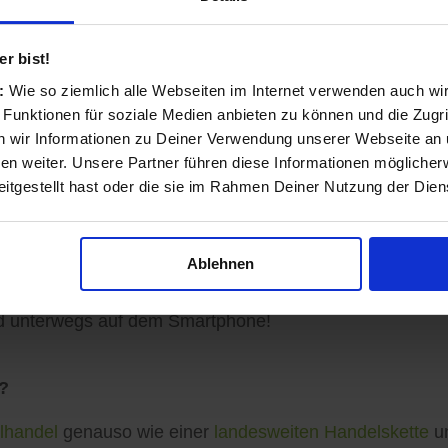
nd transparent
r bist!
s:
Wie so ziemlich alle Webseiten im Internet verwenden auch wi
 Funktionen für soziale Medien anbieten zu können und die Zugri
ls Einzelhändler und Dienstleister entstanden und auf 
 wir Informationen zu Deiner Verwendung unserer Webseite an u
n weiter. Unsere Partner führen diese Informationen möglicher
itgestellt hast oder die sie im Rahmen Deiner Nutzung der Die
sinformationen vervollständigen, Angebote veröffentlich
Ablehnen
ormationen zu Ihren Kunden gelangen: Auf der koomio-W
d unterwegs auf dem Smartphone!
?
lhandel
genauso wie einer
landesweiten Handelskette
un