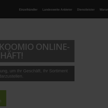
Einzelhändler
Landesweite Anbieter
Dienstleister
Waru
T KOOMIO ONLINE-
HÄFT!
sung, um Ihr Geschäft, Ihr Sortiment
darzustellen.
t)