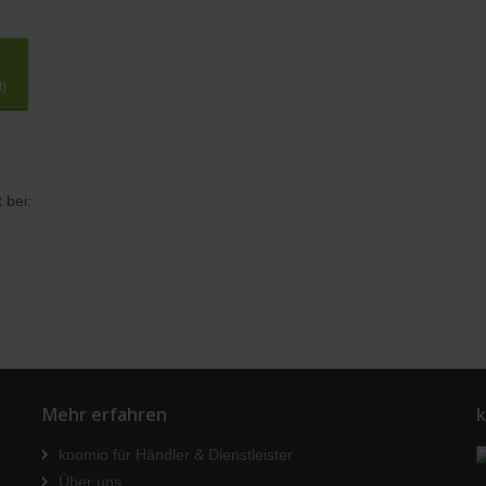
t)
 bei:
Mehr erfahren
k
koomio für Händler & Dienstleister
Über uns