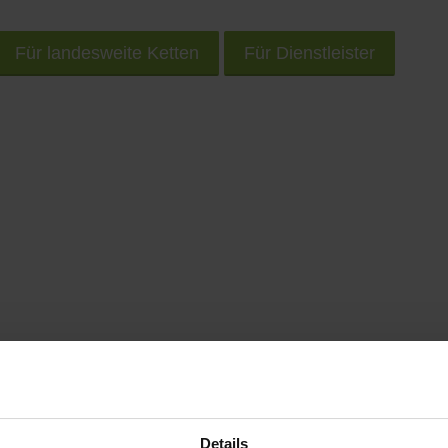
Für landesweite Ketten
Für Dienstleister
rem Smartphone unterwegs nach Geschäften und Prod
Details