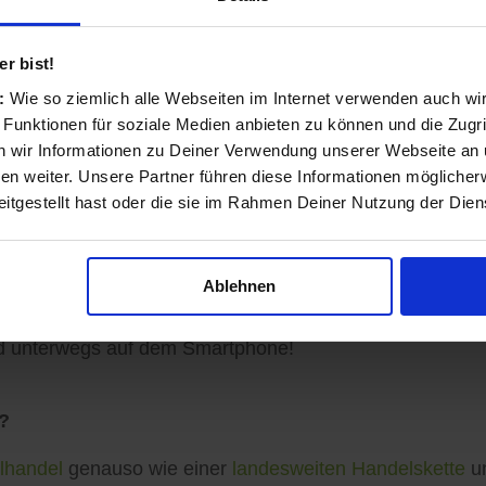
nd transparent
r bist!
s:
Wie so ziemlich alle Webseiten im Internet verwenden auch wi
 Funktionen für soziale Medien anbieten zu können und die Zugri
ls Einzelhändler und Dienstleister entstanden und auf 
 wir Informationen zu Deiner Verwendung unserer Webseite an u
n weiter. Unsere Partner führen diese Informationen möglicher
itgestellt hast oder die sie im Rahmen Deiner Nutzung der Die
sinformationen vervollständigen, Angebote veröffentlich
Ablehnen
ormationen zu Ihren Kunden gelangen: Auf der koomio-W
d unterwegs auf dem Smartphone!
?
lhandel
genauso wie einer
landesweiten Handelskette
un