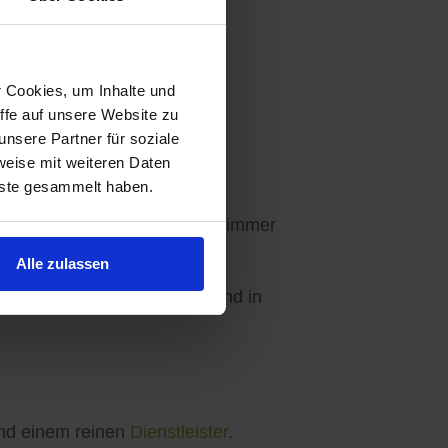
r Cookies, um Inhalte und
ffe auf unsere Website zu
Ihre Wünsche abgestimmt.
nsere Partner für soziale
weise mit weiteren Daten
nste gesammelt haben.
en - 3 Angebote sind für Sie immer
Alle zulassen
ebseite, in unseren Apps und in
d einem reinen
Dienstleister
.