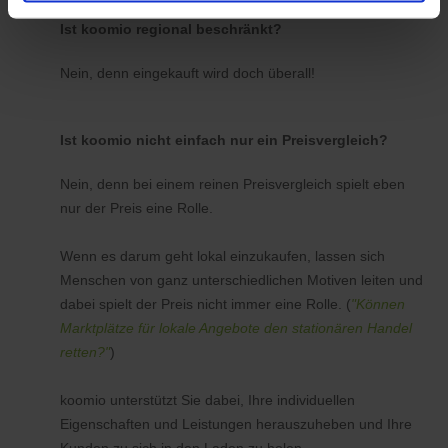
Ist koomio regional beschränkt?
Nein, denn eingekauft wird doch überall!
Ist koomio nicht einfach nur ein Preisvergleich?
Nein, denn bei einem reinen Preisvergleich spielt eben
nur der Preis eine Rolle.
Wenn es darum geht lokal einzukaufen, lassen sich
Menschen von ganz unterschiedlichen Motiven leiten und
dabei spielt der Preis nicht immer eine Rolle. (
"Können
Marktplätze für lokale Angebote den stationären Handel
retten?"
)
koomio unterstützt Sie dabei, Ihre individuellen
Eigenschaften und Leistungen herauszuheben und Ihre