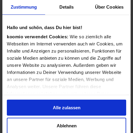
Wie funktioniert koomio?
Zustimmung
Details
Über Cookies
Ganz einfach: Kostenlos eintragen,
Geschäftsinformationen vervollständigen, Angebote
Hallo und schön, dass Du hier bist!
veröffentlichen - 3 Angebote sind für Sie immer kostenlos!
koomio verwendet Cookies:
Wie so ziemlich alle
Webseiten im Internet verwenden auch wir Cookies, um
Wir kümmern uns dann darum, dass Ihre Informationen
Inhalte und Anzeigen zu personalisieren, Funktionen für
zu Ihren Kunden gelangen: Auf der koomio-Webseite, in
soziale Medien anbieten zu können und die Zugriffe auf
unseren Apps und in Suchmaschinen - daheim auf der
unsere Website zu analysieren. Außerdem geben wir
Couch und unterwegs auf dem Smartphone!
Informationen zu Deiner Verwendung unserer Webseite
an unsere Partner für soziale Medien, Werbung und
Analysen weiter. Unsere Partner führen diese
Ist koomio für alle Unternehmen gedacht?
Informationen möglicherweise mit weiteren Daten
zusammen, die Du ihnen bereitgestellt hast oder die sie
Ja! koomio hilft dem
inhabergeführten Einzelhandel
Alle zulassen
im Rahmen Deiner Nutzung der Dienste gesammelt
genauso wie einer
landesweiten Handelskette
und einem
haben.
reinen
Dienstleister
.
Ablehnen