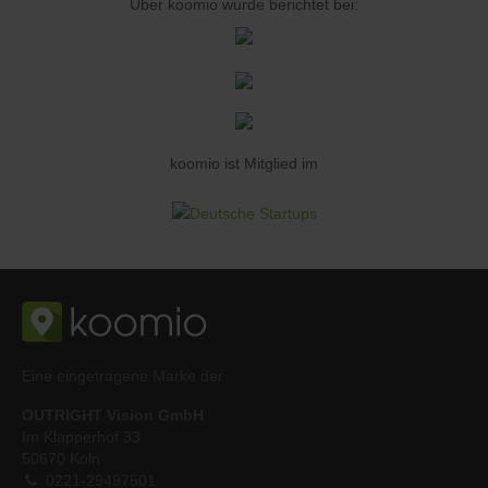
Über koomio wurde berichtet bei:
koomio ist Mitglied im
Eine eingetragene Marke der
OUTRIGHT Vision GmbH
Im Klapperhof 33
50670 Köln
0221-29497501