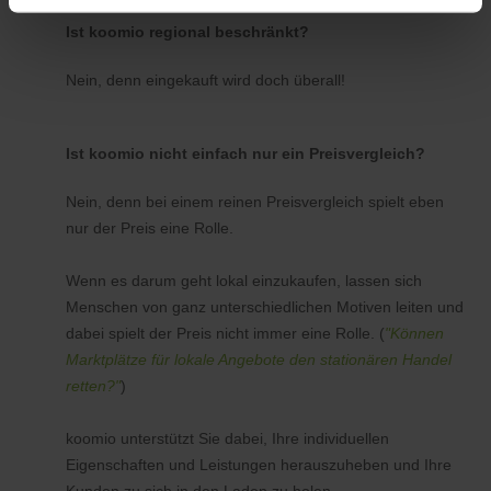
Ist koomio regional beschränkt?
Nein, denn eingekauft wird doch überall!
Ist koomio nicht einfach nur ein Preisvergleich?
Nein, denn bei einem reinen Preisvergleich spielt eben
nur der Preis eine Rolle.
Wenn es darum geht lokal einzukaufen, lassen sich
Menschen von ganz unterschiedlichen Motiven leiten und
dabei spielt der Preis nicht immer eine Rolle. (
"Können
Marktplätze für lokale Angebote den stationären Handel
retten?"
)
koomio unterstützt Sie dabei, Ihre individuellen
Eigenschaften und Leistungen herauszuheben und Ihre