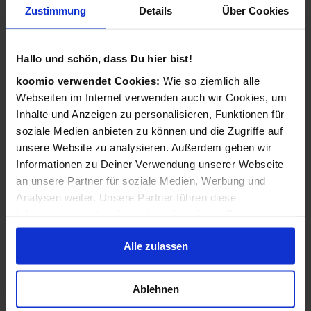
Zustimmung
Details
Über Cookies
Wie funktioniert koomio?
Ganz einfach: Kostenlos eintragen,
Hallo und schön, dass Du hier bist!
Geschäftsinformationen vervollständigen, Angebote
veröffentlichen - 3 Angebote sind für Sie immer kostenlos!
koomio verwendet Cookies:
Wie so ziemlich alle
Webseiten im Internet verwenden auch wir Cookies, um
Wir kümmern uns dann darum, dass Ihre Informationen
Inhalte und Anzeigen zu personalisieren, Funktionen für
zu Ihren Kunden gelangen: Auf der koomio-Webseite, in
soziale Medien anbieten zu können und die Zugriffe auf
unseren Apps und in Suchmaschinen - daheim auf der
unsere Website zu analysieren. Außerdem geben wir
Couch und unterwegs auf dem Smartphone!
Informationen zu Deiner Verwendung unserer Webseite
an unsere Partner für soziale Medien, Werbung und
Analysen weiter. Unsere Partner führen diese
Ist koomio für alle Unternehmen gedacht?
Informationen möglicherweise mit weiteren Daten
zusammen, die Du ihnen bereitgestellt hast oder die sie
Ja! koomio hilft dem
inhabergeführten Einzelhandel
Alle zulassen
im Rahmen Deiner Nutzung der Dienste gesammelt
genauso wie einer
landesweiten Handelskette
und einem
haben.
reinen
Dienstleister
.
Ablehnen