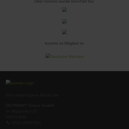
Über koomio wurde berichtet bei:
koomio ist Mitglied im
Eine eingetragene Marke der
OUTRIGHT Vision GmbH
Im Klapperhof 33
50670 Köln
0221-29497501