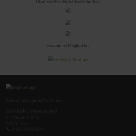
Über koomio wurde berichtet bei:
koomio ist Mitglied im
Eine eingetragene Marke der
OUTRIGHT Vision GmbH
Im Klapperhof 33
50670 Köln
0221-29497501