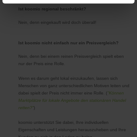
Ist koomio regional beschränkt?
Nein, denn eingekauft wird doch überall!
Ist koomio nicht einfach nur ein Preisvergleich?
Nein, denn bei einem reinen Preisvergleich spielt eben
nur der Preis eine Rolle.
Wenn es darum geht lokal einzukaufen, lassen sich
Menschen von ganz unterschiedlichen Motiven leiten und
dabei spielt der Preis nicht immer eine Rolle. (
"Können
Marktplätze für lokale Angebote den stationären Handel
retten?"
)
koomio unterstützt Sie dabei, Ihre individuellen
Eigenschaften und Leistungen herauszuheben und Ihre