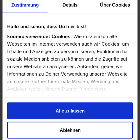
Zustimmung
Details
Über Cookies
Wie funktioniert koomio?
Ganz einfach: Kostenlos eintragen,
Hallo und schön, dass Du hier bist!
Geschäftsinformationen vervollständigen, Angebote
veröffentlichen - 3 Angebote sind für Sie immer kostenlos!
koomio verwendet Cookies:
Wie so ziemlich alle
Webseiten im Internet verwenden auch wir Cookies, um
Wir kümmern uns dann darum, dass Ihre Informationen
Inhalte und Anzeigen zu personalisieren, Funktionen für
zu Ihren Kunden gelangen: Auf der koomio-Webseite, in
soziale Medien anbieten zu können und die Zugriffe auf
unseren Apps und in Suchmaschinen - daheim auf der
unsere Website zu analysieren. Außerdem geben wir
Couch und unterwegs auf dem Smartphone!
Informationen zu Deiner Verwendung unserer Webseite
an unsere Partner für soziale Medien, Werbung und
Analysen weiter. Unsere Partner führen diese
Ist koomio für alle Unternehmen gedacht?
Informationen möglicherweise mit weiteren Daten
zusammen, die Du ihnen bereitgestellt hast oder die sie
Ja! koomio hilft dem
inhabergeführten Einzelhandel
Alle zulassen
im Rahmen Deiner Nutzung der Dienste gesammelt
genauso wie einer
landesweiten Handelskette
und einem
haben.
reinen
Dienstleister
.
Ablehnen