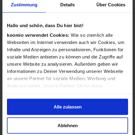
Zustimmung
Details
Über Cookies
Wie funktioniert koomio?
Ganz einfach: Kostenlos eintragen,
Hallo und schön, dass Du hier bist!
Geschäftsinformationen vervollständigen, Angebote
veröffentlichen - 3 Angebote sind für Sie immer kostenlos!
koomio verwendet Cookies:
Wie so ziemlich alle
Webseiten im Internet verwenden auch wir Cookies, um
Wir kümmern uns dann darum, dass Ihre Informationen
Inhalte und Anzeigen zu personalisieren, Funktionen für
zu Ihren Kunden gelangen: Auf der koomio-Webseite, in
soziale Medien anbieten zu können und die Zugriffe auf
unseren Apps und in Suchmaschinen - daheim auf der
unsere Website zu analysieren. Außerdem geben wir
Couch und unterwegs auf dem Smartphone!
Informationen zu Deiner Verwendung unserer Webseite
an unsere Partner für soziale Medien, Werbung und
Analysen weiter. Unsere Partner führen diese
Ist koomio für alle Unternehmen gedacht?
Informationen möglicherweise mit weiteren Daten
zusammen, die Du ihnen bereitgestellt hast oder die sie
Ja! koomio hilft dem
inhabergeführten Einzelhandel
Alle zulassen
im Rahmen Deiner Nutzung der Dienste gesammelt
genauso wie einer
landesweiten Handelskette
und einem
haben.
reinen
Dienstleister
.
Ablehnen