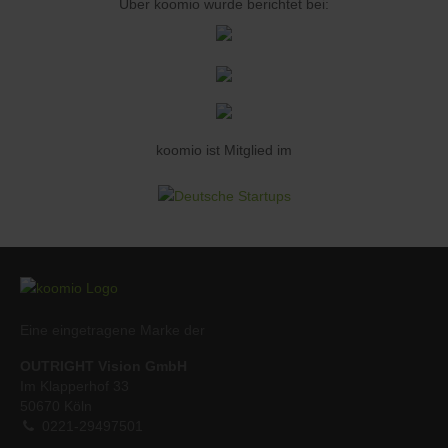
Über koomio wurde berichtet bei:
koomio ist Mitglied im
Eine eingetragene Marke der
OUTRIGHT Vision GmbH
Im Klapperhof 33
50670 Köln
0221-29497501