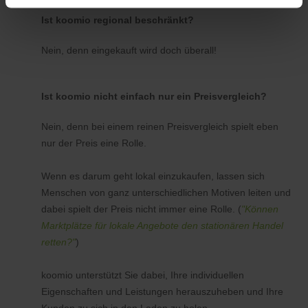
Ist koomio regional beschränkt?
Nein, denn eingekauft wird doch überall!
Ist koomio nicht einfach nur ein Preisvergleich?
Nein, denn bei einem reinen Preisvergleich spielt eben
nur der Preis eine Rolle.
Wenn es darum geht lokal einzukaufen, lassen sich
Menschen von ganz unterschiedlichen Motiven leiten und
dabei spielt der Preis nicht immer eine Rolle. (
"Können
Marktplätze für lokale Angebote den stationären Handel
retten?"
)
koomio unterstützt Sie dabei, Ihre individuellen
Eigenschaften und Leistungen herauszuheben und Ihre