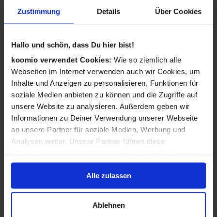
Wie funktioniert koomio?
Zustimmung
Details
Über Cookies
Ganz einfach: Kostenlos eintragen,
Geschäftsinformationen vervollständigen, Angebote
Hallo und schön, dass Du hier bist!
veröffentlichen - 3 Angebote sind für Sie immer kostenlos!
koomio verwendet Cookies:
Wie so ziemlich alle
Webseiten im Internet verwenden auch wir Cookies, um
Wir kümmern uns dann darum, dass Ihre Informationen
Inhalte und Anzeigen zu personalisieren, Funktionen für
zu Ihren Kunden gelangen: Auf der koomio-Webseite, in
soziale Medien anbieten zu können und die Zugriffe auf
unseren Apps und in Suchmaschinen - daheim auf der
unsere Website zu analysieren. Außerdem geben wir
Couch und unterwegs auf dem Smartphone!
Informationen zu Deiner Verwendung unserer Webseite
an unsere Partner für soziale Medien, Werbung und
Analysen weiter. Unsere Partner führen diese
Ist koomio für alle Unternehmen gedacht?
Informationen möglicherweise mit weiteren Daten
zusammen, die Du ihnen bereitgestellt hast oder die sie
Ja! koomio hilft dem
inhabergeführten Einzelhandel
Alle zulassen
im Rahmen Deiner Nutzung der Dienste gesammelt
genauso wie einer
landesweiten Handelskette
und einem
haben.
reinen
Dienstleister
.
Ablehnen