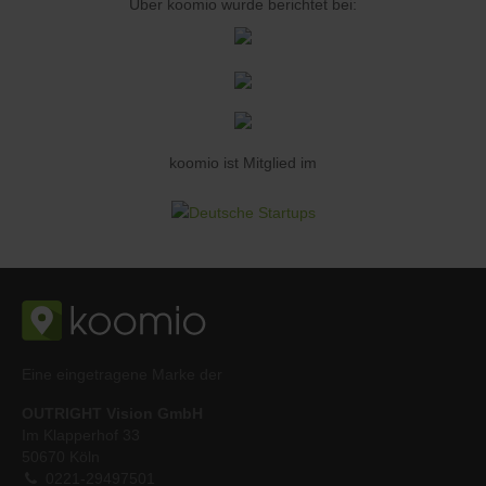
Über koomio wurde berichtet bei:
koomio ist Mitglied im
Eine eingetragene Marke der
OUTRIGHT Vision GmbH
Im Klapperhof 33
50670 Köln
0221-29497501