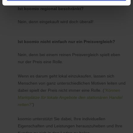
Ist koomio regional beschränkt?
Nein, denn eingekauft wird doch überall!
Ist koomio nicht einfach nur ein Preisvergleich?
Nein, denn bei einem reinen Preisvergleich spielt eben
nur der Preis eine Rolle.
Wenn es darum geht lokal einzukaufen, lassen sich
Menschen von ganz unterschiedlichen Motiven leiten und
dabei spielt der Preis nicht immer eine Rolle. (
"Können
Marktplätze für lokale Angebote den stationären Handel
retten?"
)
koomio unterstützt Sie dabei, Ihre individuellen
Eigenschaften und Leistungen herauszuheben und Ihre