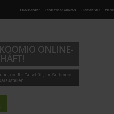
Einzelhändler
Landesweite Anbieter
Dienstleister
Waru
T KOOMIO ONLINE-
HÄFT!
sung, um Ihr Geschäft, Ihr Sortiment
darzustellen.
t)