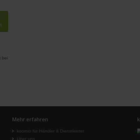
t)
 bei:
Mehr erfahren
k
koomio für Händler & Dienstleister
Über uns