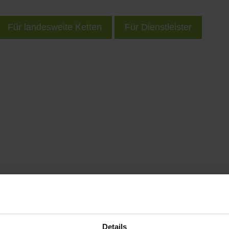
Für landesweite Ketten
Für Dienstleister
rem Smartphone unterwegs nach Geschäften und Prod
Details