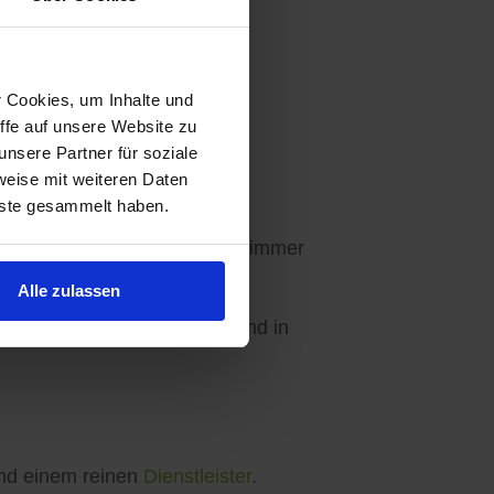
r Cookies, um Inhalte und
ffe auf unsere Website zu
Ihre Wünsche abgestimmt.
nsere Partner für soziale
weise mit weiteren Daten
nste gesammelt haben.
en - 3 Angebote sind für Sie immer
Alle zulassen
ebseite, in unseren Apps und in
d einem reinen
Dienstleister
.