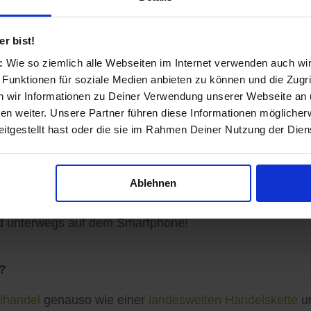
nd transparent
r bist!
s:
Wie so ziemlich alle Webseiten im Internet verwenden auch wi
 Funktionen für soziale Medien anbieten zu können und die Zugri
ls Einzelhändler und Dienstleister entstanden und auf 
 wir Informationen zu Deiner Verwendung unserer Webseite an u
n weiter. Unsere Partner führen diese Informationen möglicher
itgestellt hast oder die sie im Rahmen Deiner Nutzung der Die
sinformationen vervollständigen, Angebote veröffentlich
Ablehnen
ormationen zu Ihren Kunden gelangen: Auf der koomio-W
d unterwegs auf dem Smartphone!
?
lhandel
genauso wie einer
landesweiten Handelskette
un