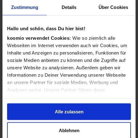
Wie funktioniert koomio?
Zustimmung
Details
Über Cookies
Ganz einfach: Kostenlos eintragen,
Geschäftsinformationen vervollständigen, Angebote
Hallo und schön, dass Du hier bist!
veröffentlichen - 3 Angebote sind für Sie immer kostenlos!
koomio verwendet Cookies:
Wie so ziemlich alle
Webseiten im Internet verwenden auch wir Cookies, um
Wir kümmern uns dann darum, dass Ihre Informationen
Inhalte und Anzeigen zu personalisieren, Funktionen für
zu Ihren Kunden gelangen: Auf der koomio-Webseite, in
soziale Medien anbieten zu können und die Zugriffe auf
unseren Apps und in Suchmaschinen - daheim auf der
unsere Website zu analysieren. Außerdem geben wir
Couch und unterwegs auf dem Smartphone!
Informationen zu Deiner Verwendung unserer Webseite
an unsere Partner für soziale Medien, Werbung und
Analysen weiter. Unsere Partner führen diese
Ist koomio für alle Unternehmen gedacht?
Informationen möglicherweise mit weiteren Daten
zusammen, die Du ihnen bereitgestellt hast oder die sie
Ja! koomio hilft dem
inhabergeführten Einzelhandel
Alle zulassen
im Rahmen Deiner Nutzung der Dienste gesammelt
genauso wie einer
landesweiten Handelskette
und einem
haben.
reinen
Dienstleister
.
Ablehnen