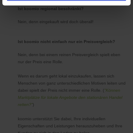
Ist koomio regional beschränkt?
Nein, denn eingekauft wird doch überall!
Ist koomio nicht einfach nur ein Preisvergleich?
Nein, denn bei einem reinen Preisvergleich spielt eben
nur der Preis eine Rolle.
Wenn es darum geht lokal einzukaufen, lassen sich
Menschen von ganz unterschiedlichen Motiven leiten und
dabei spielt der Preis nicht immer eine Rolle. (
"Können
Marktplätze für lokale Angebote den stationären Handel
retten?"
)
koomio unterstützt Sie dabei, Ihre individuellen
Eigenschaften und Leistungen herauszuheben und Ihre