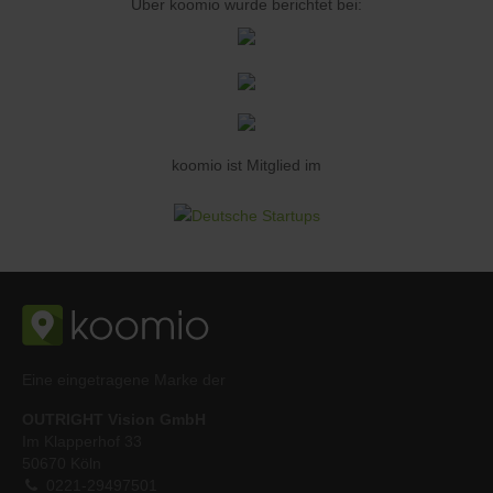
Über koomio wurde berichtet bei:
koomio ist Mitglied im
Eine eingetragene Marke der
OUTRIGHT Vision GmbH
Im Klapperhof 33
50670 Köln
0221-29497501