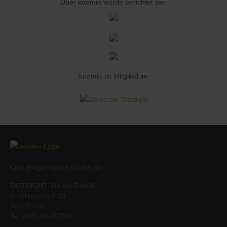
Über koomio wurde berichtet bei:
koomio ist Mitglied im
Eine eingetragene Marke der
OUTRIGHT Vision GmbH
Im Klapperhof 33
50670 Köln
0221-29497501