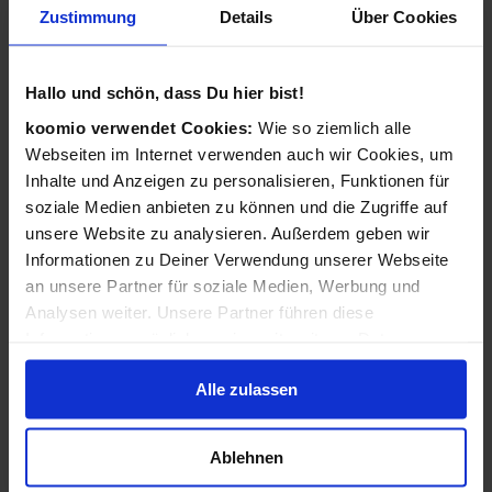
Zustimmung
Details
Über Cookies
Wie funktioniert koomio?
Ganz einfach: Kostenlos eintragen,
Hallo und schön, dass Du hier bist!
Geschäftsinformationen vervollständigen, Angebote
veröffentlichen - 3 Angebote sind für Sie immer kostenlos!
koomio verwendet Cookies:
Wie so ziemlich alle
Webseiten im Internet verwenden auch wir Cookies, um
Wir kümmern uns dann darum, dass Ihre Informationen
Inhalte und Anzeigen zu personalisieren, Funktionen für
zu Ihren Kunden gelangen: Auf der koomio-Webseite, in
soziale Medien anbieten zu können und die Zugriffe auf
unseren Apps und in Suchmaschinen - daheim auf der
unsere Website zu analysieren. Außerdem geben wir
Couch und unterwegs auf dem Smartphone!
Informationen zu Deiner Verwendung unserer Webseite
an unsere Partner für soziale Medien, Werbung und
Analysen weiter. Unsere Partner führen diese
Ist koomio für alle Unternehmen gedacht?
Informationen möglicherweise mit weiteren Daten
zusammen, die Du ihnen bereitgestellt hast oder die sie
Ja! koomio hilft dem
inhabergeführten Einzelhandel
Alle zulassen
im Rahmen Deiner Nutzung der Dienste gesammelt
genauso wie einer
landesweiten Handelskette
und einem
haben.
reinen
Dienstleister
.
Ablehnen