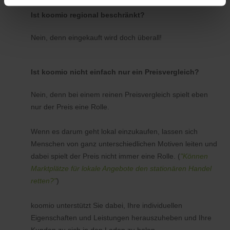
Ist koomio regional beschränkt?
Nein, denn eingekauft wird doch überall!
Ist koomio nicht einfach nur ein Preisvergleich?
Nein, denn bei einem reinen Preisvergleich spielt eben
nur der Preis eine Rolle.
Wenn es darum geht lokal einzukaufen, lassen sich
Menschen von ganz unterschiedlichen Motiven leiten und
dabei spielt der Preis nicht immer eine Rolle. (
"Können
Marktplätze für lokale Angebote den stationären Handel
retten?"
)
koomio unterstützt Sie dabei, Ihre individuellen
Eigenschaften und Leistungen herauszuheben und Ihre