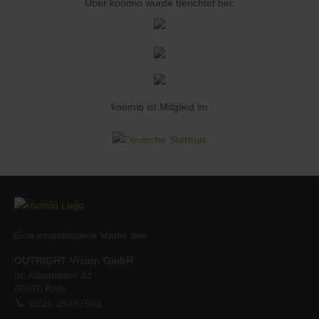
Über koomio wurde berichtet bei:
koomio ist Mitglied im
Eine eingetragene Marke der
OUTRIGHT Vision GmbH
Im Klapperhof 33
50670 Köln
0221-29497501