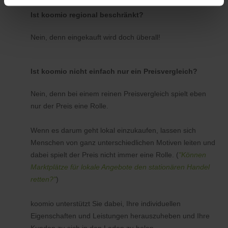
Ist koomio regional beschränkt?
Nein, denn eingekauft wird doch überall!
Ist koomio nicht einfach nur ein Preisvergleich?
Nein, denn bei einem reinen Preisvergleich spielt eben
nur der Preis eine Rolle.
Wenn es darum geht lokal einzukaufen, lassen sich
Menschen von ganz unterschiedlichen Motiven leiten und
dabei spielt der Preis nicht immer eine Rolle. (
"Können
Marktplätze für lokale Angebote den stationären Handel
retten?"
)
koomio unterstützt Sie dabei, Ihre individuellen
Eigenschaften und Leistungen herauszuheben und Ihre