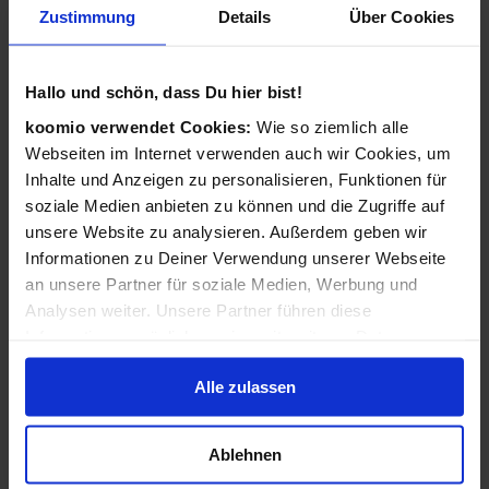
Zustimmung
Details
Über Cookies
Wie funktioniert koomio?
Ganz einfach: Kostenlos eintragen,
Hallo und schön, dass Du hier bist!
Geschäftsinformationen vervollständigen, Angebote
veröffentlichen - 3 Angebote sind für Sie immer kostenlos!
koomio verwendet Cookies:
Wie so ziemlich alle
Webseiten im Internet verwenden auch wir Cookies, um
Wir kümmern uns dann darum, dass Ihre Informationen
Inhalte und Anzeigen zu personalisieren, Funktionen für
zu Ihren Kunden gelangen: Auf der koomio-Webseite, in
soziale Medien anbieten zu können und die Zugriffe auf
unseren Apps und in Suchmaschinen - daheim auf der
unsere Website zu analysieren. Außerdem geben wir
Couch und unterwegs auf dem Smartphone!
Informationen zu Deiner Verwendung unserer Webseite
an unsere Partner für soziale Medien, Werbung und
Analysen weiter. Unsere Partner führen diese
Ist koomio für alle Unternehmen gedacht?
Informationen möglicherweise mit weiteren Daten
zusammen, die Du ihnen bereitgestellt hast oder die sie
Ja! koomio hilft dem
inhabergeführten Einzelhandel
Alle zulassen
im Rahmen Deiner Nutzung der Dienste gesammelt
genauso wie einer
landesweiten Handelskette
und einem
haben.
reinen
Dienstleister
.
Ablehnen