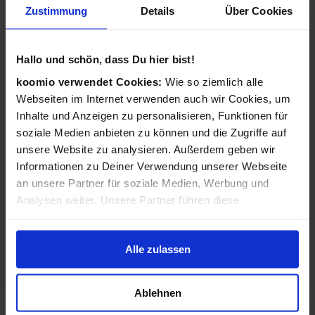
Zustimmung
Details
Über Cookies
Wie funktioniert koomio?
Ganz einfach: Kostenlos eintragen,
Hallo und schön, dass Du hier bist!
Geschäftsinformationen vervollständigen, Angebote
veröffentlichen - 3 Angebote sind für Sie immer kostenlos!
koomio verwendet Cookies:
Wie so ziemlich alle
Webseiten im Internet verwenden auch wir Cookies, um
Wir kümmern uns dann darum, dass Ihre Informationen
Inhalte und Anzeigen zu personalisieren, Funktionen für
zu Ihren Kunden gelangen: Auf der koomio-Webseite, in
soziale Medien anbieten zu können und die Zugriffe auf
unseren Apps und in Suchmaschinen - daheim auf der
unsere Website zu analysieren. Außerdem geben wir
Couch und unterwegs auf dem Smartphone!
Informationen zu Deiner Verwendung unserer Webseite
an unsere Partner für soziale Medien, Werbung und
Analysen weiter. Unsere Partner führen diese
Ist koomio für alle Unternehmen gedacht?
Informationen möglicherweise mit weiteren Daten
zusammen, die Du ihnen bereitgestellt hast oder die sie
Ja! koomio hilft dem
inhabergeführten Einzelhandel
Alle zulassen
im Rahmen Deiner Nutzung der Dienste gesammelt
genauso wie einer
landesweiten Handelskette
und einem
haben.
reinen
Dienstleister
.
Ablehnen