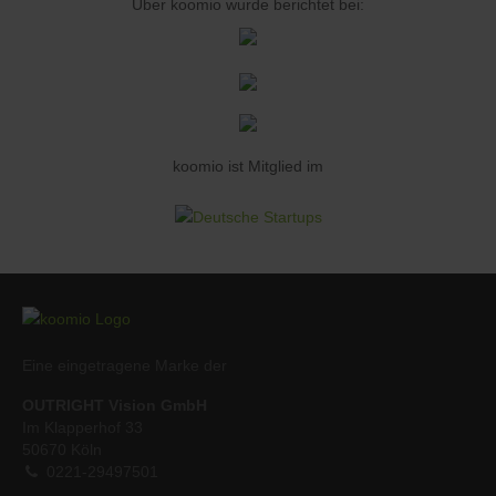
Über koomio wurde berichtet bei:
koomio ist Mitglied im
Eine eingetragene Marke der
OUTRIGHT Vision GmbH
Im Klapperhof 33
50670 Köln
0221-29497501