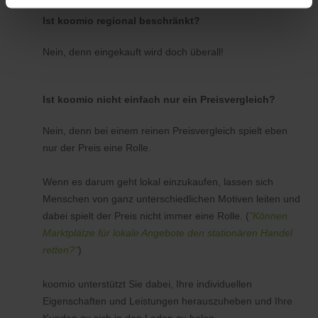
Ist koomio regional beschränkt?
Nein, denn eingekauft wird doch überall!
Ist koomio nicht einfach nur ein Preisvergleich?
Nein, denn bei einem reinen Preisvergleich spielt eben
nur der Preis eine Rolle.
Wenn es darum geht lokal einzukaufen, lassen sich
Menschen von ganz unterschiedlichen Motiven leiten und
dabei spielt der Preis nicht immer eine Rolle. (
"Können
Marktplätze für lokale Angebote den stationären Handel
retten?"
)
koomio unterstützt Sie dabei, Ihre individuellen
Eigenschaften und Leistungen herauszuheben und Ihre