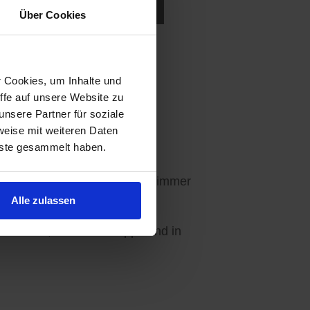
ukten in der Nähe suchen.
Über Cookies
r Cookies, um Inhalte und
ffe auf unsere Website zu
Ihre Wünsche abgestimmt.
nsere Partner für soziale
weise mit weiteren Daten
nste gesammelt haben.
en - 3 Angebote sind für Sie immer
Alle zulassen
ebseite, in unseren Apps und in