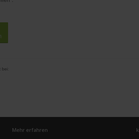
lfen".
t)
 bei:
Mehr erfahren
k