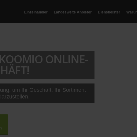
Einzelhändler
Landesweite Anbieter
Dienstleister
Waru
T KOOMIO ONLINE-
HÄFT!
sung, um Ihr Geschäft, Ihr Sortiment
darzustellen.
t)