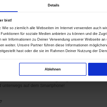
rem Smartphone unterwegs nach Geschäften und Prod
Details
nd transparent
r bist!
s:
Wie so ziemlich alle Webseiten im Internet verwenden auch wi
 Funktionen für soziale Medien anbieten zu können und die Zugri
ls Einzelhändler und Dienstleister entstanden und auf 
 wir Informationen zu Deiner Verwendung unserer Webseite an u
n weiter. Unsere Partner führen diese Informationen möglicher
itgestellt hast oder die sie im Rahmen Deiner Nutzung der Die
sinformationen vervollständigen, Angebote veröffentlich
Ablehnen
ormationen zu Ihren Kunden gelangen: Auf der koomio-W
d unterwegs auf dem Smartphone!
?