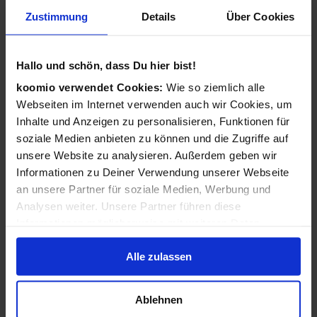
Wie funktioniert koomio?
Zustimmung
Details
Über Cookies
Ganz einfach: Kostenlos eintragen,
Geschäftsinformationen vervollständigen, Angebote
Hallo und schön, dass Du hier bist!
veröffentlichen - 3 Angebote sind für Sie immer kostenlos!
koomio verwendet Cookies:
Wie so ziemlich alle
Webseiten im Internet verwenden auch wir Cookies, um
Wir kümmern uns dann darum, dass Ihre Informationen
Inhalte und Anzeigen zu personalisieren, Funktionen für
zu Ihren Kunden gelangen: Auf der koomio-Webseite, in
soziale Medien anbieten zu können und die Zugriffe auf
unseren Apps und in Suchmaschinen - daheim auf der
unsere Website zu analysieren. Außerdem geben wir
Couch und unterwegs auf dem Smartphone!
Informationen zu Deiner Verwendung unserer Webseite
an unsere Partner für soziale Medien, Werbung und
Analysen weiter. Unsere Partner führen diese
Ist koomio für alle Unternehmen gedacht?
Informationen möglicherweise mit weiteren Daten
zusammen, die Du ihnen bereitgestellt hast oder die sie
Ja! koomio hilft dem
inhabergeführten Einzelhandel
Alle zulassen
im Rahmen Deiner Nutzung der Dienste gesammelt
genauso wie einer
landesweiten Handelskette
und einem
haben.
reinen
Dienstleister
.
Ablehnen