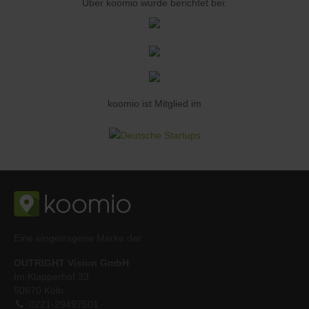
Über koomio wurde berichtet bei:
koomio ist Mitglied im
Eine eingetragene Marke der
OUTRIGHT Vision GmbH
Im Klapperhof 33
50670 Köln
0221-29497501