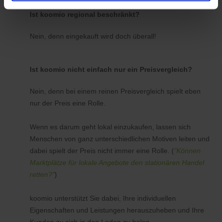
Ist koomio regional beschränkt?
Nein, denn eingekauft wird doch überall!
Ist koomio nicht einfach nur ein Preisvergleich?
Nein, denn bei einem reinen Preisvergleich spielt eben
nur der Preis eine Rolle.
Wenn es darum geht lokal einzukaufen, lassen sich
Menschen von ganz unterschiedlichen Motiven leiten und
dabei spielt der Preis nicht immer eine Rolle. (
"Können
Marktplätze für lokale Angebote den stationären Handel
retten?"
)
koomio unterstützt Sie dabei, Ihre individuellen
Eigenschaften und Leistungen herauszuheben und Ihre