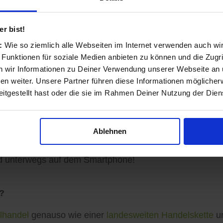
nd transparent
r bist!
s:
Wie so ziemlich alle Webseiten im Internet verwenden auch wi
 Funktionen für soziale Medien anbieten zu können und die Zugri
ls Einzelhändler und Dienstleister entstanden und auf 
 wir Informationen zu Deiner Verwendung unserer Webseite an u
n weiter. Unsere Partner führen diese Informationen möglicher
itgestellt hast oder die sie im Rahmen Deiner Nutzung der Die
sinformationen vervollständigen, Angebote veröffentlich
Ablehnen
ormationen zu Ihren Kunden gelangen: Auf der koomio-W
d unterwegs auf dem Smartphone!
?
lhandel
genauso wie einer
landesweiten Handelskette
un