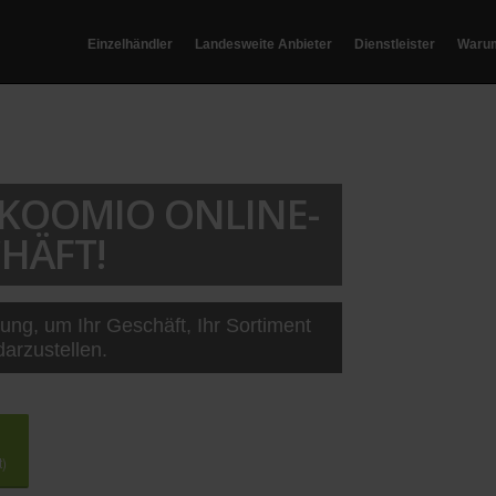
Einzelhändler
Landesweite Anbieter
Dienstleister
Waru
T KOOMIO ONLINE-
HÄFT!
sung, um Ihr Geschäft, Ihr Sortiment
darzustellen.
t)