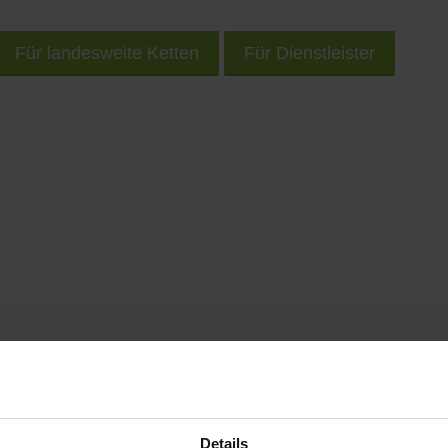
Für landesweite Ketten
Für Dienstleister
rem Smartphone unterwegs nach Geschäften und Prod
Details