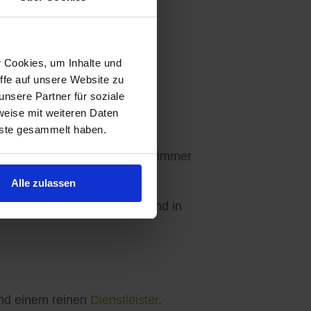
r Cookies, um Inhalte und
ffe auf unsere Website zu
Ihre Wünsche abgestimmt.
nsere Partner für soziale
weise mit weiteren Daten
nste gesammelt haben.
en - 3 Angebote sind für Sie immer
Alle zulassen
ebseite, in unseren Apps und in
d einem reinen
Dienstleister
.