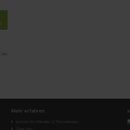
t)
 bei:
Mehr erfahren
k
koomio für Händler & Dienstleister
Über uns