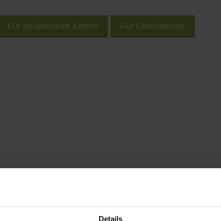
Für landesweite Ketten
Für Dienstleister
rem Smartphone unterwegs nach Geschäften und Prod
Details