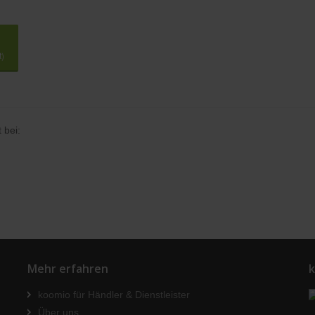
t)
 bei:
Mehr erfahren
k
koomio für Händler & Dienstleister
Über uns