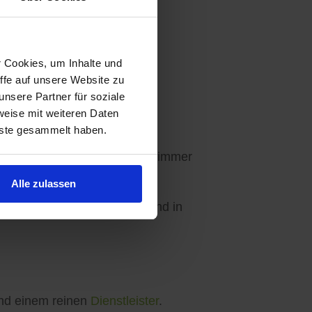
r Cookies, um Inhalte und
ffe auf unsere Website zu
Ihre Wünsche abgestimmt.
nsere Partner für soziale
weise mit weiteren Daten
nste gesammelt haben.
en - 3 Angebote sind für Sie immer
Alle zulassen
ebseite, in unseren Apps und in
d einem reinen
Dienstleister
.