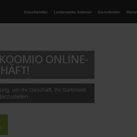
Einzelhändler
Landesweite Anbieter
Dienstleister
Waru
T KOOMIO ONLINE-
HÄFT!
sung, um Ihr Geschäft, Ihr Sortiment
darzustellen.
t)