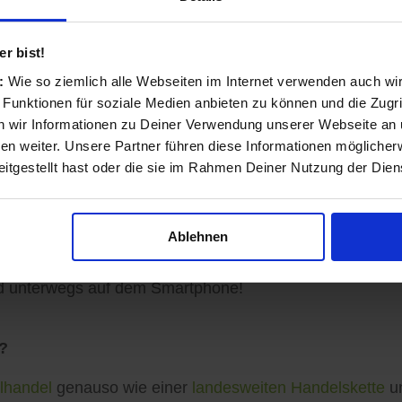
nd transparent
r bist!
s:
Wie so ziemlich alle Webseiten im Internet verwenden auch wi
 Funktionen für soziale Medien anbieten zu können und die Zugri
ls Einzelhändler und Dienstleister entstanden und auf 
 wir Informationen zu Deiner Verwendung unserer Webseite an u
n weiter. Unsere Partner führen diese Informationen möglicher
itgestellt hast oder die sie im Rahmen Deiner Nutzung der Die
sinformationen vervollständigen, Angebote veröffentlich
Ablehnen
ormationen zu Ihren Kunden gelangen: Auf der koomio-W
d unterwegs auf dem Smartphone!
?
lhandel
genauso wie einer
landesweiten Handelskette
un