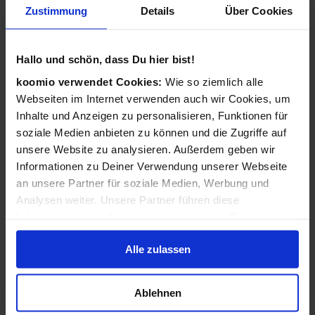
Zustimmung
Details
Über Cookies
Wie funktioniert koomio?
Ganz einfach: Kostenlos eintragen,
Hallo und schön, dass Du hier bist!
Geschäftsinformationen vervollständigen, Angebote
veröffentlichen - 3 Angebote sind für Sie immer kostenlos!
koomio verwendet Cookies:
Wie so ziemlich alle
Webseiten im Internet verwenden auch wir Cookies, um
Wir kümmern uns dann darum, dass Ihre Informationen
Inhalte und Anzeigen zu personalisieren, Funktionen für
zu Ihren Kunden gelangen: Auf der koomio-Webseite, in
soziale Medien anbieten zu können und die Zugriffe auf
unseren Apps und in Suchmaschinen - daheim auf der
unsere Website zu analysieren. Außerdem geben wir
Couch und unterwegs auf dem Smartphone!
Informationen zu Deiner Verwendung unserer Webseite
an unsere Partner für soziale Medien, Werbung und
Analysen weiter. Unsere Partner führen diese
Ist koomio für alle Unternehmen gedacht?
Informationen möglicherweise mit weiteren Daten
zusammen, die Du ihnen bereitgestellt hast oder die sie
Ja! koomio hilft dem
inhabergeführten Einzelhandel
Alle zulassen
im Rahmen Deiner Nutzung der Dienste gesammelt
genauso wie einer
landesweiten Handelskette
und einem
haben.
reinen
Dienstleister
.
Ablehnen