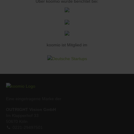
Über koomio wurde berichtet bei:
koomio ist Mitglied im
Eine eingetragene Marke der
OUTRIGHT Vision GmbH
Im Klapperhof 33
50670 Köln
0221-29497501