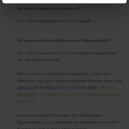
Ist koomio regional beschränkt?
Nein, denn eingekauft wird doch überall!
Ist koomio nicht einfach nur ein Preisvergleich?
Nein, denn bei einem reinen Preisvergleich spielt eben
nur der Preis eine Rolle.
Wenn es darum geht lokal einzukaufen, lassen sich
Menschen von ganz unterschiedlichen Motiven leiten und
dabei spielt der Preis nicht immer eine Rolle. (
"Können
Marktplätze für lokale Angebote den stationären Handel
retten?"
)
koomio unterstützt Sie dabei, Ihre individuellen
Eigenschaften und Leistungen herauszuheben und Ihre