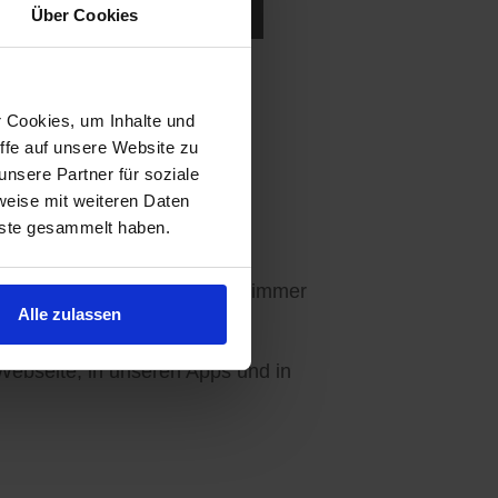
ukten in der Nähe suchen.
Über Cookies
r Cookies, um Inhalte und
ffe auf unsere Website zu
nsere Partner für soziale
Ihre Wünsche abgestimmt.
weise mit weiteren Daten
nste gesammelt haben.
en - 3 Angebote sind für Sie immer
Alle zulassen
ebseite, in unseren Apps und in