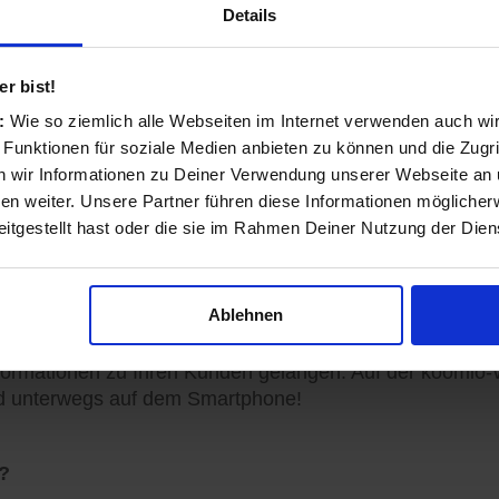
rem Smartphone unterwegs nach Geschäften und Prod
Details
nd transparent
r bist!
s:
Wie so ziemlich alle Webseiten im Internet verwenden auch wi
 Funktionen für soziale Medien anbieten zu können und die Zugri
 wir Informationen zu Deiner Verwendung unserer Webseite an u
ls Einzelhändler und Dienstleister entstanden und auf 
n weiter. Unsere Partner führen diese Informationen möglicher
itgestellt hast oder die sie im Rahmen Deiner Nutzung der Die
sinformationen vervollständigen, Angebote veröffentlich
Ablehnen
ormationen zu Ihren Kunden gelangen: Auf der koomio-W
d unterwegs auf dem Smartphone!
?