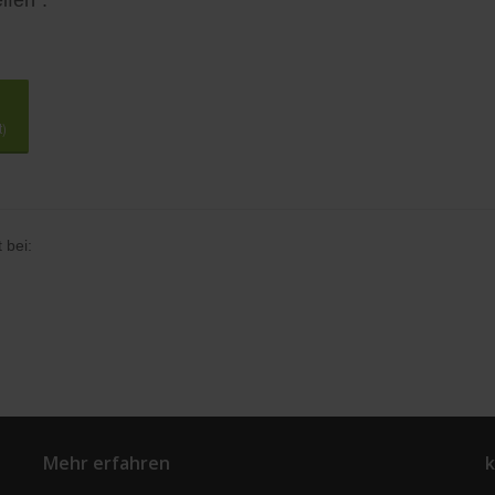
lfen".
t)
 bei:
Mehr erfahren
k