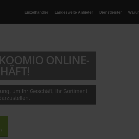
Einzelhändler
Landesweite Anbieter
Dienstleister
Waru
T KOOMIO ONLINE-
HÄFT!
sung, um Ihr Geschäft, Ihr Sortiment
darzustellen.
t)