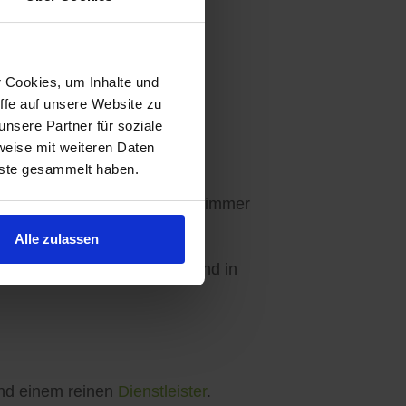
r Cookies, um Inhalte und
ffe auf unsere Website zu
Ihre Wünsche abgestimmt.
nsere Partner für soziale
weise mit weiteren Daten
nste gesammelt haben.
en - 3 Angebote sind für Sie immer
Alle zulassen
ebseite, in unseren Apps und in
d einem reinen
Dienstleister
.