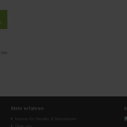
t)
 bei:
Mehr erfahren
k
koomio für Händler & Dienstleister
Über uns