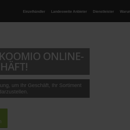
Einzelhändler
Landesweite Anbieter
Dienstleister
Waru
T KOOMIO ONLINE-
HÄFT!
sung, um Ihr Geschäft, Ihr Sortiment
darzustellen.
t)