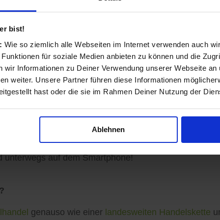
nd transparent
r bist!
s:
Wie so ziemlich alle Webseiten im Internet verwenden auch wi
 Funktionen für soziale Medien anbieten zu können und die Zugri
ls Einzelhändler und Dienstleister entstanden und auf 
 wir Informationen zu Deiner Verwendung unserer Webseite an u
n weiter. Unsere Partner führen diese Informationen möglicher
itgestellt hast oder die sie im Rahmen Deiner Nutzung der Die
sinformationen vervollständigen, Angebote veröffentlich
Ablehnen
ormationen zu Ihren Kunden gelangen: Auf der koomio-W
d unterwegs auf dem Smartphone!
?
lhandel
genauso wie einer
landesweiten Handelskette
un