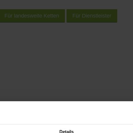
Für landesweite Ketten
Für Dienstleister
rem Smartphone unterwegs nach Geschäften und Prod
Details