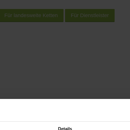
Für landesweite Ketten
Für Dienstleister
rem Smartphone unterwegs nach Geschäften und Prod
Details