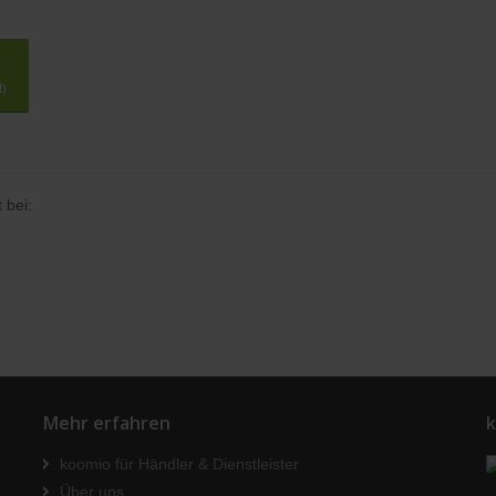
t)
 bei:
Mehr erfahren
k
koomio für Händler & Dienstleister
Über uns