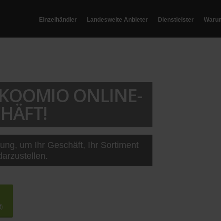
Einzelhändler
Landesweite Anbieter
Dienstleister
Waru
T KOOMIO ONLINE-
HÄFT!
sung, um Ihr Geschäft, Ihr Sortiment
darzustellen.
t)