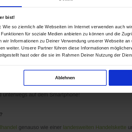
nd transparent
r bist!
s:
Wie so ziemlich alle Webseiten im Internet verwenden auch wi
 Funktionen für soziale Medien anbieten zu können und die Zugri
ls Einzelhändler und Dienstleister entstanden und auf 
 wir Informationen zu Deiner Verwendung unserer Webseite an u
n weiter. Unsere Partner führen diese Informationen möglicher
itgestellt hast oder die sie im Rahmen Deiner Nutzung der Die
sinformationen vervollständigen, Angebote veröffentlich
Ablehnen
ormationen zu Ihren Kunden gelangen: Auf der koomio-W
d unterwegs auf dem Smartphone!
?
lhandel
genauso wie einer
landesweiten Handelskette
un