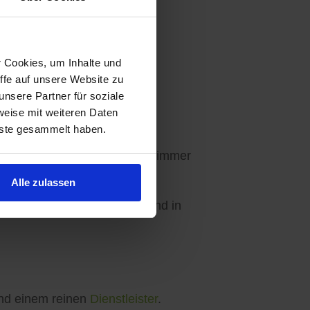
r Cookies, um Inhalte und
ffe auf unsere Website zu
Ihre Wünsche abgestimmt.
nsere Partner für soziale
weise mit weiteren Daten
nste gesammelt haben.
en - 3 Angebote sind für Sie immer
Alle zulassen
ebseite, in unseren Apps und in
d einem reinen
Dienstleister
.