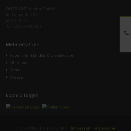
OUTRIGHT Vision GmbH
Im Klapperhof 33
50670 Köln
0221-29497501
Mehr erfahren
koomio für Händler & Dienstleister
Über uns
Jobs
Presse
koomio folgen
© OUTRIGHT Vision GmbH |
Impressum
|
Allgemeine