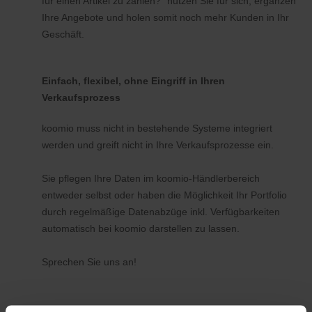
für einen Artikel zu zahlen?" nutzen Sie für sich, ergänzen
Ihre Angebote und holen somit noch mehr Kunden in Ihr
Geschäft.
Einfach, flexibel, ohne Eingriff in Ihren
Verkaufsprozess
koomio muss nicht in bestehende Systeme integriert
werden und greift nicht in Ihre Verkaufsprozesse ein.
Sie pflegen Ihre Daten im koomio-Händlerbereich
entweder selbst oder haben die Möglichkeit Ihr Portfolio
durch regelmäßige Datenabzüge inkl. Verfügbarkeiten
automatisch bei koomio darstellen zu lassen.
Sprechen Sie uns an!