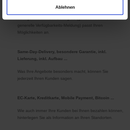
Ablehnen
Nutzen Sie koomio mit oder ohne Abbildung von
Verfügbarkeiten. Der Detailgrad (genaue Anzahl oder
generelle Verfügbarkeits-Meldung) passt Ihren
Möglichkeiten an.
Same-Day-Delivery, besondere Garantie, inkl.
Lieferung, inkl. Aufbau ...
Was Ihre Angebote besonders macht, können Sie
jederzeit Ihren Kunden sagen.
EC-Karte, Kreditkarte, Mobile Payment, Bitcoin ...
Wie auch immer Ihre Kunden bei Ihnen bezahlen können,
hinterlegen Sie als Information an Ihren Standorten.