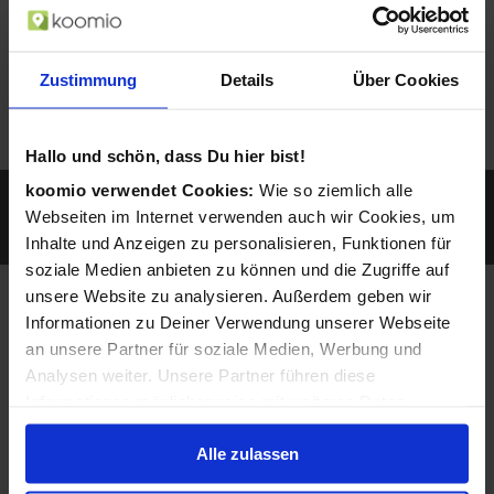
Zustimmung
Details
Über Cookies
Hallo und schön, dass Du hier bist!
koomio verwendet Cookies:
Wie so ziemlich alle
Sie werden gefunden, wenn ein Kunde z.B. mit
seinem Smartphone nach Geschäften und
Webseiten im Internet verwenden auch wir Cookies, um
Produkten in der Nähe sucht...
Inhalte und Anzeigen zu personalisieren, Funktionen für
soziale Medien anbieten zu können und die Zugriffe auf
unsere Website zu analysieren. Außerdem geben wir
Angepasst auf Ihre
Informationen zu Deiner Verwendung unserer Webseite
an unsere Partner für soziale Medien, Werbung und
Bedürfnisse und
Analysen weiter. Unsere Partner führen diese
Möglichkeiten
Informationen möglicherweise mit weiteren Daten
zusammen, die Du ihnen bereitgestellt hast oder die sie
Alle zulassen
im Rahmen Deiner Nutzung der Dienste gesammelt
haben.
Verfügbarkeit Ihrer Waren