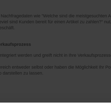
e Nachfragedaten wie "Welche sind die meistgesuchten Ar
ieviel sind Kunden bereit für einen Artikel zu zahlen?" n
eschäft.
Verkaufsprozess
egriert werden und greift nicht in Ihre Verkaufsprozess
reich entweder selbst oder haben die Möglichkeit Ihr P
 darstellen zu lassen.