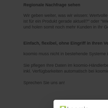
Regionale Nachfrage sehen
Wir geben weiter, was wir wissen: Wertvoll
ist für ein Produkt gerade aktuell?" oder "W
und holen somit noch mehr Kunden in Ihr G
Einfach, flexibel, ohne Eingriff in Ihren 
koomio muss nicht in bestehende Systeme int
Sie pflegen Ihre Daten im koomio-Händlerbe
inkl. Verfügbarkeiten automatisch bei koomio
Sprechen Sie uns an!