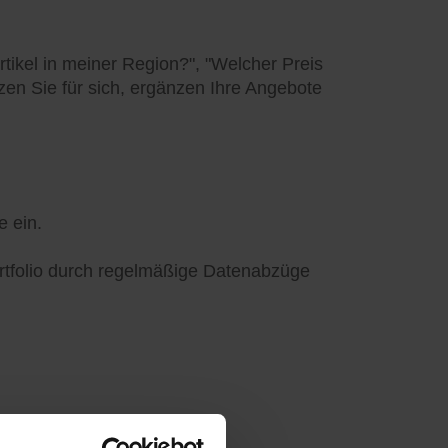
tikel in meiner Region?", "Welcher Preis
utzen Sie für sich, ergänzen Ihre Angebote
e ein.
ortfolio durch regelmäßige Datenabzüge