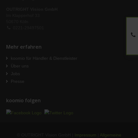
OUTRIGHT Vision GmbH
Im Klapperhof 33
50670 Köln
0221-29497501
Mehr erfahren
koomio für Händler & Dienstleister
Über uns
Jobs
Presse
koomio folgen
© OUTRIGHT Vision GmbH |
Impressum
|
Allgemeine