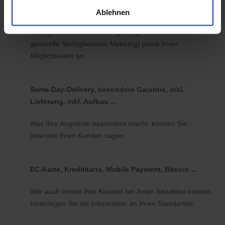
Ablehnen
Nutzen Sie koomio mit oder ohne Abbildung von
Verfügbarkeiten. Der Detailgrad (genaue Anzahl oder
generelle Verfügbarkeits-Meldung) passt Ihren
Möglichkeiten an.
Same-Day-Delivery, besondere Garantie, inkl.
Lieferung, inkl. Aufbau ...
Was Ihre Angebote besonders macht, können Sie
jederzeit Ihren Kunden sagen.
EC-Karte, Kreditkarte, Mobile Payment, Bitcoin ...
Wie auch immer Ihre Kunden bei Ihnen bezahlen können,
hinterlegen Sie als Information an Ihren Standorten.