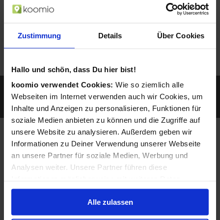
Zustimmung
Details
Über Cookies
Hallo und schön, dass Du hier bist!
koomio verwendet Cookies:
Wie so ziemlich alle
Sie werden gefunden, wenn ein Kunde z.B. mit
seinem Smartphone nach Geschäften und
Webseiten im Internet verwenden auch wir Cookies, um
Produkten in der Nähe sucht...
Inhalte und Anzeigen zu personalisieren, Funktionen für
soziale Medien anbieten zu können und die Zugriffe auf
unsere Website zu analysieren. Außerdem geben wir
Angepasst auf Ihre
Informationen zu Deiner Verwendung unserer Webseite
an unsere Partner für soziale Medien, Werbung und
Bedürfnisse und
Analysen weiter. Unsere Partner führen diese
Möglichkeiten
Informationen möglicherweise mit weiteren Daten
zusammen, die Du ihnen bereitgestellt hast oder die sie
Alle zulassen
im Rahmen Deiner Nutzung der Dienste gesammelt
haben.
Verfügbarkeit Ihrer Waren