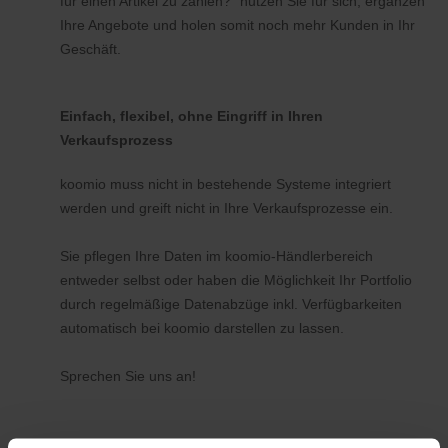
für einen Artikel zu zahlen?" nutzen Sie für sich, ergänzen
Ihre Angebote und holen somit noch mehr Kunden in Ihr
Geschäft.
Einfach, flexibel, ohne Eingriff in Ihren
Verkaufsprozess
koomio muss nicht in bestehende Systeme integriert
werden und greift nicht in Ihre Verkaufsprozesse ein.
Sie pflegen Ihre Daten im koomio-Händlerbereich
entweder selbst oder haben die Möglichkeit Ihr Portfolio
durch regelmäßige Datenabzüge inkl. Verfügbarkeiten
automatisch bei koomio darstellen zu lassen.
Sprechen Sie uns an!