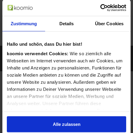
Zustimmung
Details
Über Cookies
Hallo und schön, dass Du hier bist!
Sie werden gefunden, wenn ein Kunde z.B. mit
koomio verwendet Cookies:
Wie so ziemlich alle
seinem Smartphone nach Geschäften und
Webseiten im Internet verwenden auch wir Cookies, um
Produkten in der Nähe sucht...
Inhalte und Anzeigen zu personalisieren, Funktionen für
soziale Medien anbieten zu können und die Zugriffe auf
unsere Website zu analysieren. Außerdem geben wir
Angepasst auf Ihre
Informationen zu Deiner Verwendung unserer Webseite
Bedürfnisse und
an unsere Partner für soziale Medien, Werbung und
Analysen weiter. Unsere Partner führen diese
Möglichkeiten
Informationen möglicherweise mit weiteren Daten
zusammen, die Du ihnen bereitgestellt hast oder die sie
Alle zulassen
im Rahmen Deiner Nutzung der Dienste gesammelt
haben.
Verfügbarkeit Ihrer Waren