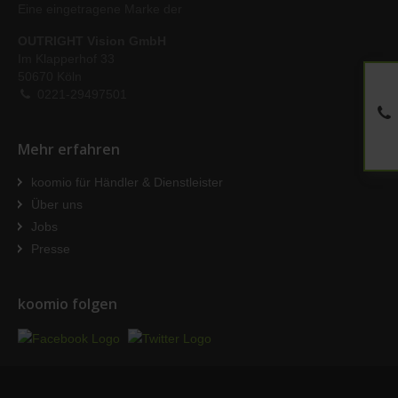
Eine eingetragene Marke der
OUTRIGHT Vision GmbH
Im Klapperhof 33
50670 Köln
0221-29497501
Mehr erfahren
koomio für Händler & Dienstleister
Über uns
Jobs
Presse
koomio folgen