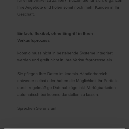
für einen Artikel zu zahlen?" nutzen Sie für sich, ergänzen
Ihre Angebote und holen somit noch mehr Kunden in Ihr
Geschäft.
Einfach, flexibel, ohne Eingriff in Ihren
Verkaufsprozess
koomio muss nicht in bestehende Systeme integriert
werden und greift nicht in Ihre Verkaufsprozesse ein.
Sie pflegen Ihre Daten im koomio-Händlerbereich
entweder selbst oder haben die Möglichkeit Ihr Portfolio
durch regelmäßige Datenabzüge inkl. Verfügbarkeiten
automatisch bei koomio darstellen zu lassen.
Sprechen Sie uns an!