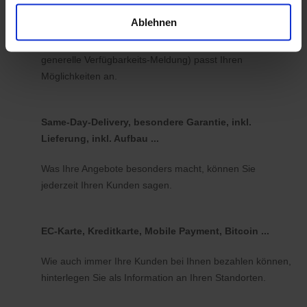
Ablehnen
Nutzen Sie koomio mit oder ohne Abbildung von
Verfügbarkeiten. Der Detailgrad (genaue Anzahl oder
generelle Verfügbarkeits-Meldung) passt Ihren
Möglichkeiten an.
Same-Day-Delivery, besondere Garantie, inkl.
Lieferung, inkl. Aufbau ...
Was Ihre Angebote besonders macht, können Sie
jederzeit Ihren Kunden sagen.
EC-Karte, Kreditkarte, Mobile Payment, Bitcoin ...
Wie auch immer Ihre Kunden bei Ihnen bezahlen können,
hinterlegen Sie als Information an Ihren Standorten.