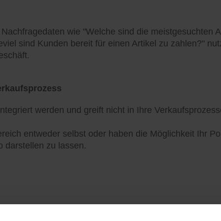
e Nachfragedaten wie "Welche sind die meistgesuchten Ar
ieviel sind Kunden bereit für einen Artikel zu zahlen?" n
eschäft.
Verkaufsprozess
egriert werden und greift nicht in Ihre Verkaufsprozess
reich entweder selbst oder haben die Möglichkeit Ihr P
 darstellen zu lassen.