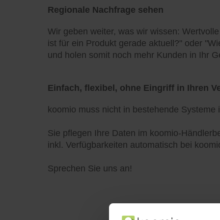
Regionale Nachfrage sehen
Wir geben weiter, was wir wissen: Wertvoll
ist für ein Produkt gerade aktuell?" oder "W
und holen somit noch mehr Kunden in Ihr G
Einfach, flexibel, ohne Eingriff in Ihren 
koomio muss nicht in bestehende Systeme int
Sie pflegen Ihre Daten im koomio-Händlerbe
inkl. Verfügbarkeiten automatisch bei koomio
Sprechen Sie uns an!