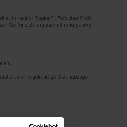
tikel in meiner Region?", "Welcher Preis
utzen Sie für sich, ergänzen Ihre Angebote
e ein.
ortfolio durch regelmäßige Datenabzüge