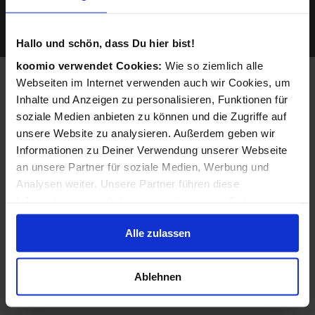
Sie werden gefunden, wenn ein Kunde z.B. mit
seinem Smartphone nach Geschäften und
Produkten in der Nähe sucht...
Hallo und schön, dass Du hier bist!
koomio verwendet Cookies:
Wie so ziemlich alle
Webseiten im Internet verwenden auch wir Cookies, um
Angepasst auf Ihre
Inhalte und Anzeigen zu personalisieren, Funktionen für
Bedürfnisse und
soziale Medien anbieten zu können und die Zugriffe auf
unsere Website zu analysieren. Außerdem geben wir
Möglichkeiten
Informationen zu Deiner Verwendung unserer Webseite
an unsere Partner für soziale Medien, Werbung und
Analysen weiter. Unsere Partner führen diese
Informationen möglicherweise mit weiteren Daten
Verfügbarkeit Ihrer Waren
zusammen, die Du ihnen bereitgestellt hast oder die sie
Nutzen Sie koomio mit oder ohne Abbildung von
Alle zulassen
im Rahmen Deiner Nutzung der Dienste gesammelt
Verfügbarkeiten. Der Detailgrad (genaue Anzahl oder
haben.
generelle Verfügbarkeits-Meldung) passt Ihren
Ablehnen
Möglichkeiten an.