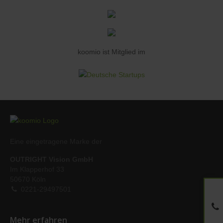
koomio ist Mitglied im
Eine eingetragene Marke der
OUTRIGHT Vision GmbH
Im Klapperhof 33
50670 Köln
0221-29497501
Mehr erfahren