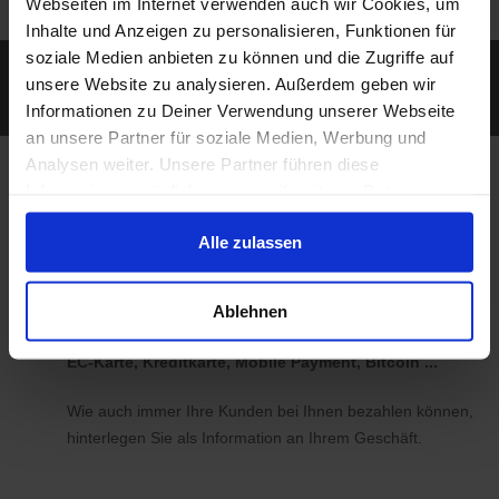
Webseiten im Internet verwenden auch wir Cookies, um
Inhalte und Anzeigen zu personalisieren, Funktionen für
soziale Medien anbieten zu können und die Zugriffe auf
Erreichen Sie auch diejenigen Kunden, die mit
unsere Website zu analysieren. Außerdem geben wir
ihrem Smartphone unterwegs nach Geschäften
Informationen zu Deiner Verwendung unserer Webseite
und Produkten in der Nähe suchen.
an unsere Partner für soziale Medien, Werbung und
Analysen weiter. Unsere Partner führen diese
Bei koomio legen wir
Informationen möglicherweise mit weiteren Daten
zusammen, die Du ihnen bereitgestellt hast oder die sie
Wert auf Ihre
Alle zulassen
im Rahmen Deiner Nutzung der Dienste gesammelt
Individualität
haben.
Ablehnen
EC-Karte, Kreditkarte, Mobile Payment, Bitcoin ...
Wie auch immer Ihre Kunden bei Ihnen bezahlen können,
hinterlegen Sie als Information an Ihrem Geschäft.