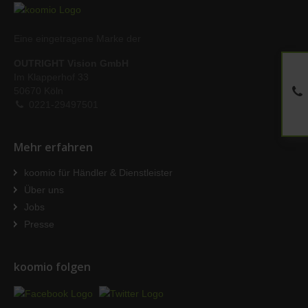
Eine eingetragene Marke der
OUTRIGHT Vision GmbH
Im Klapperhof 33
50670 Köln
0221-29497501
Mehr erfahren
koomio für Händler & Dienstleister
Über uns
Jobs
Presse
koomio folgen