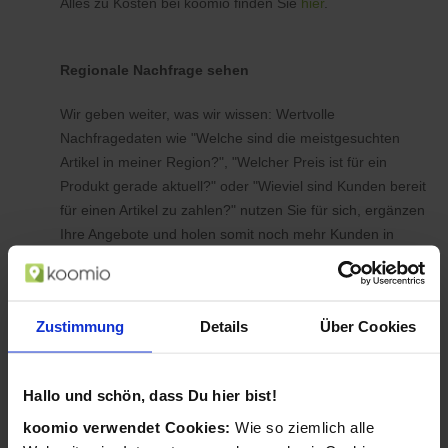
Alles zu Kosten bei koomio finden Sie
hier
.
Regionale Nachfrage sehen
Wir geben weiter, was wir wissen: Wertvolle
Nachfragedaten wie "Welche sind die meistgesuchten
Artikel in meiner Region?", "Welcher Preis ist für ein
Produkt gerade aktuell?" oder "Wieviel sind Kunden bereit
für einen Artikel zu zahlen?" nutzen Sie für sich, ergänzen
Ihre Angebote und holen somit noch mehr Kunden in
Ihren Laden.
Zustimmung
Details
Über Cookies
Hallo und schön, dass Du hier bist!
koomio verwendet Cookies:
Wie so ziemlich alle