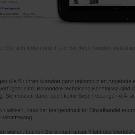
n Sie sich finden und direkt von Ihren Kunden kontaktie
en Sie für Ihren Standort ganz unkompliziert Angebote e
erfügbar sind. Besondere technische Kenntnisse sind d
ng. Sie müssen daher auch keine Beschreibungen o.Ä. an
wir wissen, dass der Margendruck im Einzelhandel enorm 
m Rabattzwang.
en wollen, buchen Sie einfach unser "Held des Viertels"