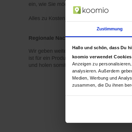
ein, wie Sie möchten.
Alles zu Kosten bei koomio finden Sie
hier
.
Zustimmung
Regionale Nachfrage sehen
Hallo und schön, dass Du hie
Wir geben weiter, was wir wissen: Wertvoll
koomio verwendet Cookie
ist für ein Produkt gerade aktuell?" oder "W
Anzeigen zu personalisieren,
und holen somit noch mehr Kunden in Ihren
analysieren. Außerdem geben
Medien, Werbung und Analyse
zusammen, die Du ihnen bere