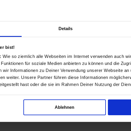
Details
r bist!
e Nachfragedaten wie "Welche sind die meistgesuchten Ar
s:
Wie so ziemlich alle Webseiten im Internet verwenden auch wi
ieviel sind Kunden bereit für einen Artikel zu zahlen?" n
 Funktionen für soziale Medien anbieten zu können und die Zugri
 Laden.
 wir Informationen zu Deiner Verwendung unserer Webseite an u
n weiter. Unsere Partner führen diese Informationen möglicher
itgestellt hast oder die sie im Rahmen Deiner Nutzung der Die
Ablehnen