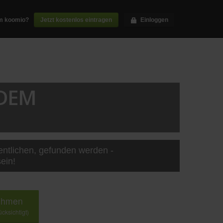
m koomio?
Jetzt kostenlos eintragen
Einloggen
 DEM
entlichen, gefunden werden -
ein!
nehmen
cksichtigt)