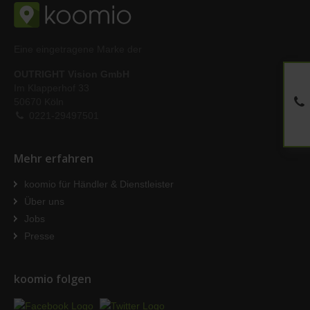
Eine eingetragene Marke der
OUTRIGHT Vision GmbH
Im Klapperhof 33
50670 Köln
0221-29497501
Mehr erfahren
koomio für Händler & Dienstleister
Über uns
Jobs
Presse
koomio folgen