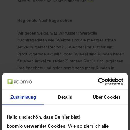
Alles zu Kosten bei koomio finden Sie
hier
.
Regionale Nachfrage sehen
Wir geben weiter, was wir wissen: Wertvolle
Nachfragedaten wie "Welche sind die meistgesuchten
Artikel in meiner Region?", "Welcher Preis ist für ein
Produkt gerade aktuell?" oder "Wieviel sind Kunden bereit
für einen Artikel zu zahlen?" nutzen Sie für sich, ergänzen
Ihre Angebote und holen somit noch mehr Kunden in
Ihren Laden.
Zustimmung
Details
Über Cookies
Hallo und schön, dass Du hier bist!
koomio verwendet Cookies:
Wie so ziemlich alle