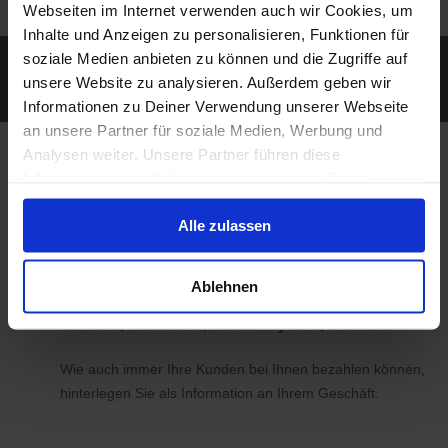
Webseiten im Internet verwenden auch wir Cookies, um
Inhalte und Anzeigen zu personalisieren, Funktionen für
Erreichen Sie auch diejenigen Kunden, die mit
soziale Medien anbieten zu können und die Zugriffe auf
ihrem Smartphone unterwegs nach Geschäften
unsere Website zu analysieren. Außerdem geben wir
und Produkten in der Nähe suchen.
Informationen zu Deiner Verwendung unserer Webseite
an unsere Partner für soziale Medien, Werbung und
Analysen weiter. Unsere Partner führen diese
Bei koomio legen wir
Informationen möglicherweise mit weiteren Daten
Wert auf Ihre
zusammen, die Du ihnen bereitgestellt hast oder die sie
Alle zulassen
im Rahmen Deiner Nutzung der Dienste gesammelt
Individualität
haben.
Ablehnen
EC-Karte, Kreditkarte, Mobile Payment, Bitcoin ...
Wie auch immer Ihre Kunden bei Ihnen bezahlen können,
hinterlegen Sie als Information an Ihrem Geschäft.