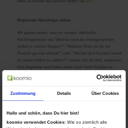
Alles zu Kosten bei koomio finden Sie
hier
.
Regionale Nachfrage sehen
Wir geben weiter, was wir wissen: Wertvolle
Nachfragedaten wie "Welche sind die meistgesuchten
Artikel in meiner Region?", "Welcher Preis ist für ein
Produkt gerade aktuell?" oder "Wieviel sind Kunden bereit
für einen Artikel zu zahlen?" nutzen Sie für sich, ergänzen
Ihre Angebote und holen somit noch mehr Kunden in
Ihren Laden.
Zustimmung
Details
Über Cookies
Hallo und schön, dass Du hier bist!
koomio verwendet Cookies:
Wie so ziemlich alle