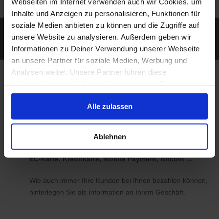
Webseiten im Internet verwenden auch wir Cookies, um
Inhalte und Anzeigen zu personalisieren, Funktionen für
soziale Medien anbieten zu können und die Zugriffe auf
Erreichen Sie auch diejenigen Kunden, die mit
unsere Website zu analysieren. Außerdem geben wir
ihrem Smartphone unterwegs nach Geschäften
Informationen zu Deiner Verwendung unserer Webseite
und Produkten in der Nähe suchen.
an unsere Partner für soziale Medien, Werbung und
Analysen weiter. Unsere Partner führen diese
Bei koomio legen wir
Informationen möglicherweise mit weiteren Daten
zusammen, die Du ihnen bereitgestellt hast oder die sie
Wert auf Ihre
Alle zulassen
im Rahmen Deiner Nutzung der Dienste gesammelt
Individualität
haben.
Ablehnen
EC-Karte, Kreditkarte, Mobile Payment, Bitcoin ...
Wie auch immer Ihre Kunden bei Ihnen bezahlen können,
hinterlegen Sie als Information an Ihrem Geschäft.