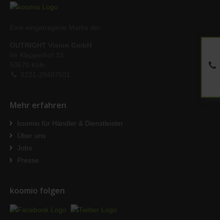
Eine eingetragene Marke der
OUTRIGHT Vision GmbH
Im Klapperhof 33
50670 Köln
0221-29497501
Mehr erfahren
koomio für Händler & Dienstleister
Über uns
Jobs
Presse
koomio folgen