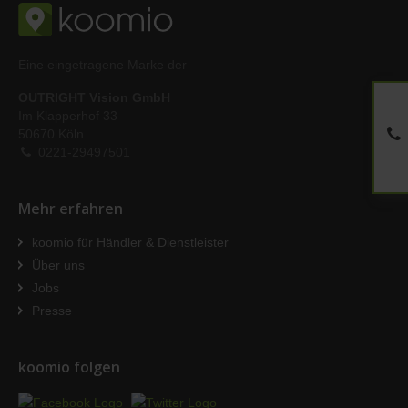
Eine eingetragene Marke der
OUTRIGHT Vision GmbH
Im Klapperhof 33
50670 Köln
0221-29497501
Mehr erfahren
koomio für Händler & Dienstleister
Über uns
Jobs
Presse
koomio folgen