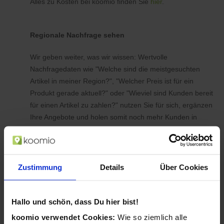
Alles zu Kosten bei koomio finden Sie
hier
.
Regionale Nachfrage sehen
Wir geben weiter, was wir wissen: Wertvolle
Nachfragedaten wie "Welche sind die meistgesuchten
Artikel in meiner Region?", "Welcher Preis ist für ein
Produkt gerade aktuell?" oder "Wieviel sind Kunden bereit
für einen Artikel zu zahlen?" nutzen Sie für sich, ergänzen
Ihre Angebote und holen somit noch mehr Kunden in
Ihren Laden.
Zustimmung
Details
Über Cookies
Hallo und schön, dass Du hier bist!
koomio verwendet Cookies:
Wie so ziemlich alle