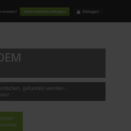
m koomio?
Jetzt kostenlos eintragen
Einloggen
 DEM
entlichen, gefunden werden -
ein!
nehmen
cksichtigt)