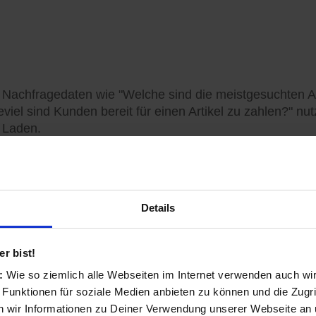
e Nachfragedaten wie "Welche sind die meistgesuchten Ar
ieviel sind Kunden bereit für einen Artikel zu zahlen?" n
 Laden.
Details
r bist!
s:
Wie so ziemlich alle Webseiten im Internet verwenden auch wi
 Funktionen für soziale Medien anbieten zu können und die Zugri
 wir Informationen zu Deiner Verwendung unserer Webseite an u