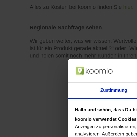
Alles zu Kosten bei koomio finden Sie
hier
.
Regionale Nachfrage sehen
Wir geben weiter, was wir wissen: Wertvoll
ist für ein Produkt gerade aktuell?" oder "W
und holen somit noch mehr Kunden in Ihren
Zustimmung
Hallo und schön, dass Du hie
koomio verwendet Cookie
Anzeigen zu personalisieren,
analysieren. Außerdem geben