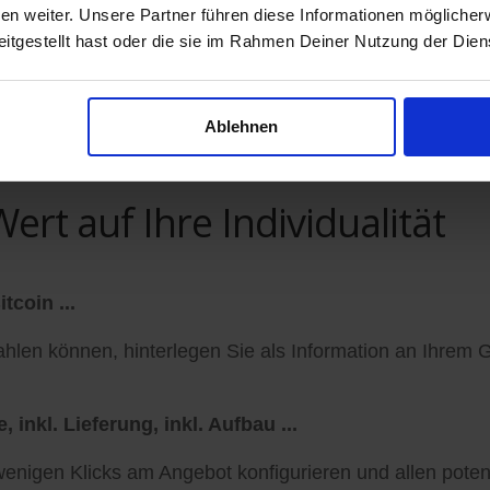
n weiter. Unsere Partner führen diese Informationen möglicher
itgestellt hast oder die sie im Rahmen Deiner Nutzung der Die
Ablehnen
rem Smartphone unterwegs nach Geschäften und Prod
ert auf Ihre Individualität
tcoin ...
len können, hinterlegen Sie als Information an Ihrem G
 inkl. Lieferung, inkl. Aufbau ...
enigen Klicks am Angebot konfigurieren und allen poten