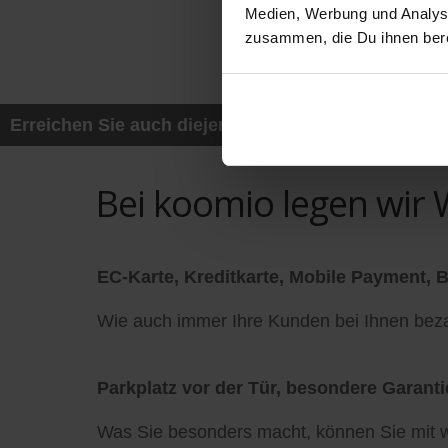
Medien, Werbung und Analyse
zusammen, die Du ihnen bere
Erreichen Sie auch diejenigen Kunden, die mit ih
Bei koomio legen wir W
EC-Karte, Kreditkarte, Mobile Payment, Bi
Wie auch immer Ihre Kunden bei Ihnen bezah
Parkplatz vor der Tür, besondere Garantie,
Was Sie besonders macht, können Sie mit w