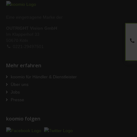
Eine eingetragene Marke der
OUTRIGHT Vision GmbH
Im Klapperhof 33
50670 Köln
0221-29497501
Mehr erfahren
koomio für Händler & Dienstleister
Über uns
Jobs
Presse
koomio folgen