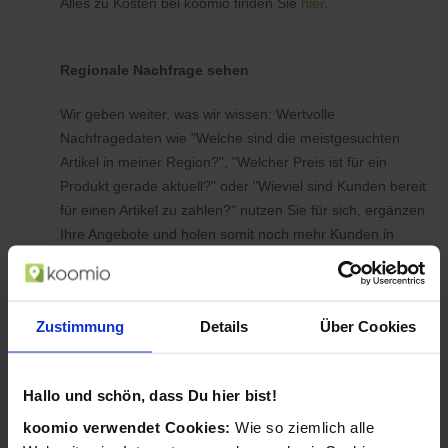
Alles zu Kosten bei koomio finden Sie
hier
.
Regionale Nachfrage sehen
Wir geben weiter, was wir wissen: Wertvolle
Nachfragedaten wie "Welche sind die meistgesuchten
Artikel in meiner Region?", "Welcher Preis ist für ein
Produkt gerade aktuell?" oder "Wieviel sind Kunden bereit
für einen Artikel zu zahlen?" nutzen Sie für sich, ergänzen
Ihre Angebote und holen somit noch mehr Kunden in
Ihren Laden.
Zustimmung
Details
Über Cookies
Hallo und schön, dass Du hier bist!
koomio verwendet Cookies:
Wie so ziemlich alle