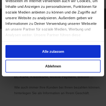
Webseiten im Internet verwenden auch wir Cookies, um
Inhalte und Anzeigen zu personalisieren, Funktionen für
soziale Medien anbieten zu können und die Zugriffe auf
Erreichen Sie auch diejenigen Kunden, die mit
unsere Website zu analysieren. Außerdem geben wir
ihrem Smartphone unterwegs nach Geschäften
Informationen zu Deiner Verwendung unserer Webseite
und Produkten in der Nähe suchen.
an unsere Partner für soziale Medien, Werbung und
Analysen weiter. Unsere Partner führen diese
Bei koomio legen wir
Informationen möglicherweise mit weiteren Daten
zusammen, die Du ihnen bereitgestellt hast oder die sie
Wert auf Ihre
Alle zulassen
im Rahmen Deiner Nutzung der Dienste gesammelt
Individualität
haben.
Ablehnen
EC-Karte, Kreditkarte, Mobile Payment, Bitcoin ...
Wie auch immer Ihre Kunden bei Ihnen bezahlen können,
hinterlegen Sie als Information an Ihrem Geschäft.