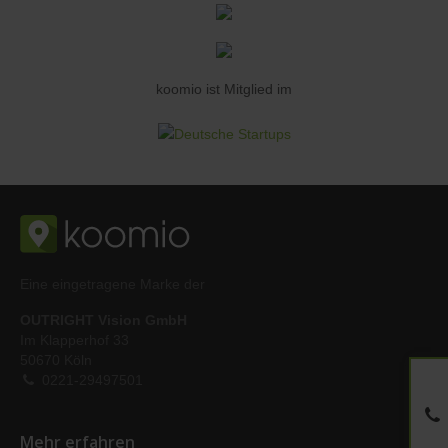
koomio ist Mitglied im
Eine eingetragene Marke der
OUTRIGHT Vision GmbH
Im Klapperhof 33
50670 Köln
0221-29497501
Mehr erfahren