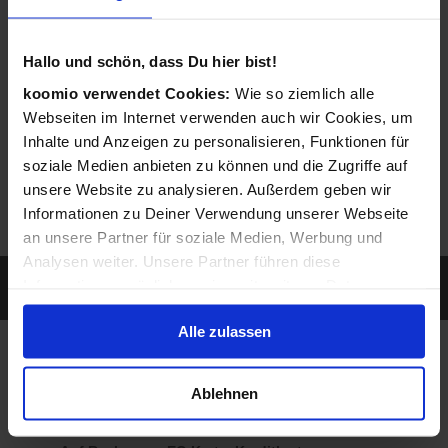
entsprechendes Angebot ein.
Hallo und schön, dass Du hier bist!
koomio verwendet Cookies:
Wie so ziemlich alle
Webseiten im Internet verwenden auch wir Cookies, um
Inhalte und Anzeigen zu personalisieren, Funktionen für
soziale Medien anbieten zu können und die Zugriffe auf
unsere Website zu analysieren. Außerdem geben wir
Informationen zu Deiner Verwendung unserer Webseite
an unsere Partner für soziale Medien, Werbung und
Analysen weiter. Unsere Partner führen diese
Sie werden gefunden, wenn ein Kunde nach
Informationen möglicherweise mit weiteren Daten
Leistungen sucht, die Sie anbieten...
zusammen, die Du ihnen bereitgestellt hast oder die sie
Alle zulassen
im Rahmen Deiner Nutzung der Dienste gesammelt
haben.
So individuell wie Sie
Ablehnen