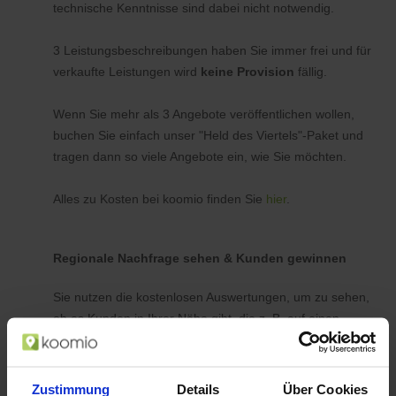
technische Kenntnisse sind dabei nicht notwendig.
3 Leistungsbeschreibungen haben Sie immer frei und für
verkaufte Leistungen wird
keine Provision
fällig.
Wenn Sie mehr als 3 Angebote veröffentlichen wollen,
buchen Sie einfach unser "Held des Viertels"-Paket und
tragen dann so viele Angebote ein, wie Sie möchten.
Alles zu Kosten bei koomio finden Sie
hier
.
Regionale Nachfrage sehen & Kunden gewinnen
Sie nutzen die kostenlosen Auswertungen, um zu sehen,
ob es Kunden in Ihrer Nähe gibt, die z. B. auf einen
Haarschnitt oder eine TÜV-Abnahme zu einem
bestimmten Preis warten. Und wenn Sie Termine frei
haben, tragen Sie für diesen Zeitraum ein
Zustimmung
Details
Über Cookies