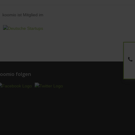
koomio ist Mitglied im
oomio folgen