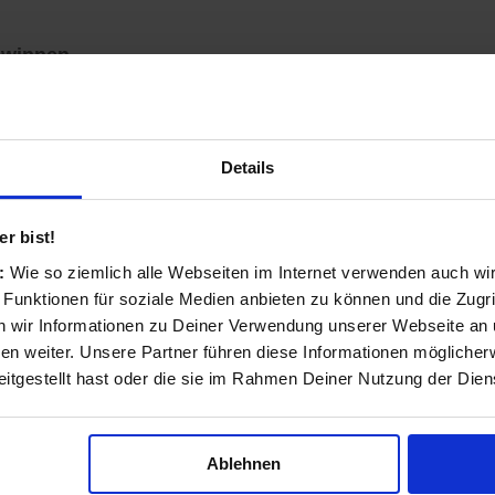
ewinnen
m zu sehen, ob es Kunden in Ihrer Nähe gibt, die z. B. 
 Und wenn Sie Termine frei haben, tragen Sie für dies
Details
r bist!
s:
Wie so ziemlich alle Webseiten im Internet verwenden auch wi
 Funktionen für soziale Medien anbieten zu können und die Zugri
 wir Informationen zu Deiner Verwendung unserer Webseite an u
n weiter. Unsere Partner führen diese Informationen möglicher
itgestellt hast oder die sie im Rahmen Deiner Nutzung der Die
Ablehnen