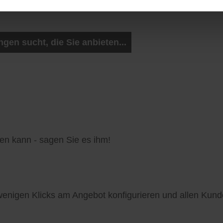
en sucht, die Sie anbieten...
en kann - sagen Sie es ihm!
enigen Klicks am Angebot konfigurieren und allen Kund