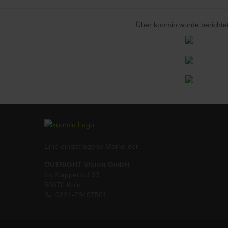
Über koomio wurde berichtet
Eine eingetragene Marke der
OUTRIGHT Vision GmbH
Im Klapperhof 33
50670 Köln
0221-29497501