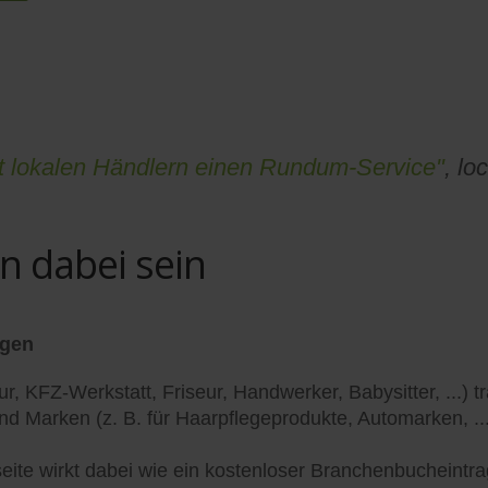
et lokalen Händlern einen Rundum-Service"
, lo
en dabei sein
agen
r, KFZ-Werkstatt, Friseur, Handwerker, Babysitter, ...) 
 Marken (z. B. für Haarpflegeprodukte, Automarken, ..
lseite wirkt dabei wie ein kostenloser Branchenbucheintr