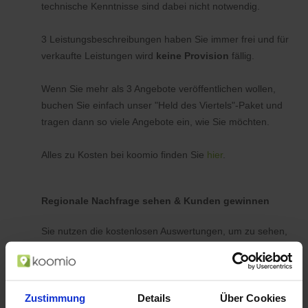
technische Kenntnisse sind dabei nicht notwendig.
3 Leistungsbeschreibungen haben Sie immer frei und für
verkaufte Leistungen wird
keine Provision
fällig.
Wenn Sie mehr als 3 Angebote veröffentlichen wollen,
buchen Sie einfach unser "Held des Viertels"-Paket und
tragen dann so viele Angebote ein, wie Sie möchten.
Alles zu Kosten bei koomio finden Sie
hier
.
Regionale Nachfrage sehen & Kunden gewinnen
Sie nutzen die kostenlosen Auswertungen, um zu sehen,
ob es Kunden in Ihrer Nähe gibt, die z. B. auf einen
Haarschnitt oder eine TÜV-Abnahme zu einem
bestimmten Preis warten. Und wenn Sie Termine frei
Zustimmung
haben, tragen Sie für diesen Zeitraum ein
Details
Über Cookies