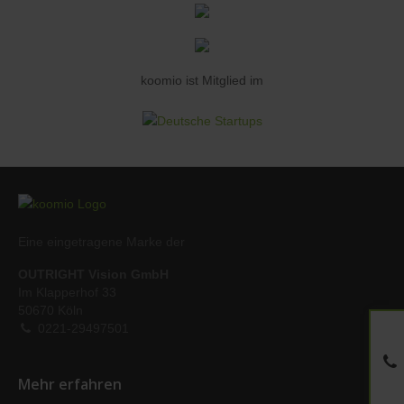
koomio ist Mitglied im
Eine eingetragene Marke der
OUTRIGHT Vision GmbH
Im Klapperhof 33
50670 Köln
0221-29497501
Mehr erfahren