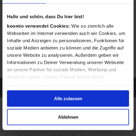
entsprechendes Angebot ein.
Hallo und schön, dass Du hier bist!
koomio verwendet Cookies:
Wie so ziemlich alle
Webseiten im Internet verwenden auch wir Cookies, um
Inhalte und Anzeigen zu personalisieren, Funktionen für
soziale Medien anbieten zu können und die Zugriffe auf
unsere Website zu analysieren. Außerdem geben wir
Informationen zu Deiner Verwendung unserer Webseite
an unsere Partner für soziale Medien, Werbung und
Analysen weiter. Unsere Partner führen diese
Sie werden gefunden, wenn ein Kunde nach
Informationen möglicherweise mit weiteren Daten
Leistungen sucht, die Sie anbieten...
zusammen, die Du ihnen bereitgestellt hast oder die sie
Alle zulassen
im Rahmen Deiner Nutzung der Dienste gesammelt
haben.
So individuell wie Sie
Ablehnen