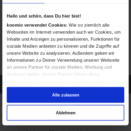
entsprechendes Angebot ein.
Hallo und schön, dass Du hier bist!
koomio verwendet Cookies:
Wie so ziemlich alle
Webseiten im Internet verwenden auch wir Cookies, um
Inhalte und Anzeigen zu personalisieren, Funktionen für
soziale Medien anbieten zu können und die Zugriffe auf
unsere Website zu analysieren. Außerdem geben wir
Informationen zu Deiner Verwendung unserer Webseite
an unsere Partner für soziale Medien, Werbung und
Analysen weiter. Unsere Partner führen diese
Sie werden gefunden, wenn ein Kunde nach
Informationen möglicherweise mit weiteren Daten
Leistungen sucht, die Sie anbieten...
zusammen, die Du ihnen bereitgestellt hast oder die sie
Alle zulassen
im Rahmen Deiner Nutzung der Dienste gesammelt
haben.
So individuell wie Sie
Ablehnen