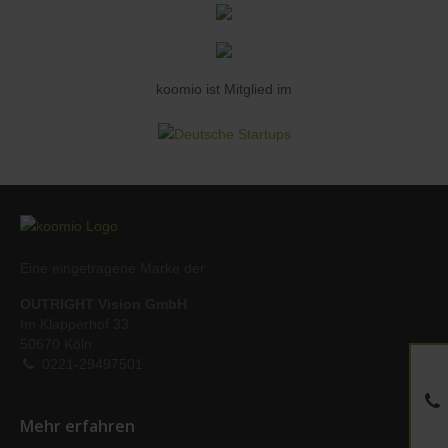
koomio ist Mitglied im
Eine eingetragene Marke der
OUTRIGHT Vision GmbH
Im Klapperhof 33
50670 Köln
0221-29497501
Mehr erfahren