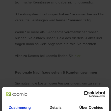
technische Kenntnisse sind dabei nicht notwendig.
3 Leistungsbeschreibungen haben Sie immer frei und für
verkaufte Leistungen wird
keine Provision
fällig.
Wenn Sie mehr als 3 Angebote veröffentlichen wollen,
buchen Sie einfach unser "Held des Viertels"-Paket und
tragen dann so viele Angebote ein, wie Sie möchten.
Alles zu Kosten bei koomio finden Sie
hier
.
Regionale Nachfrage sehen & Kunden gewinnen
Sie nutzen die kostenlosen Auswertungen, um zu sehen,
ob es Kunden in Ihrer Nähe gibt, die z. B. auf einen
Haarschnitt oder eine TÜV-Abnahme zu einem
bestimmten Preis warten. Und wenn Sie Termine frei
Zustimmung
haben, tragen Sie für diesen Zeitraum ein
Details
Über Cookies