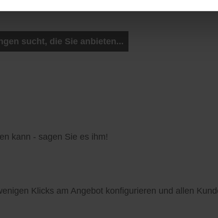
en sucht, die Sie anbieten...
en kann - sagen Sie es ihm!
enigen Klicks am Angebot konfigurieren und allen Kund