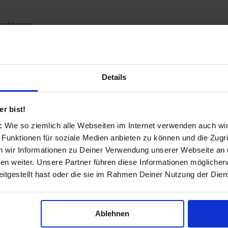
ewinnen
m zu sehen, ob es Kunden in Ihrer Nähe gibt, die z. B. 
 Und wenn Sie Termine frei haben, tragen Sie für dies
Details
r bist!
s:
Wie so ziemlich alle Webseiten im Internet verwenden auch wi
 Funktionen für soziale Medien anbieten zu können und die Zugri
 wir Informationen zu Deiner Verwendung unserer Webseite an u
n weiter. Unsere Partner führen diese Informationen möglicher
itgestellt hast oder die sie im Rahmen Deiner Nutzung der Die
Ablehnen