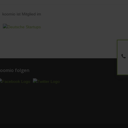
koomio ist Mitglied im
oomio folgen