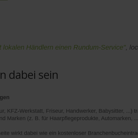
et lokalen Händlern einen Rundum-Service"
, lo
en dabei sein
agen
r, KFZ-Werkstatt, Friseur, Handwerker, Babysitter, ...) 
 Marken (z. B. für Haarpflegeprodukte, Automarken, ..
lseite wirkt dabei wie ein kostenloser Branchenbucheintr