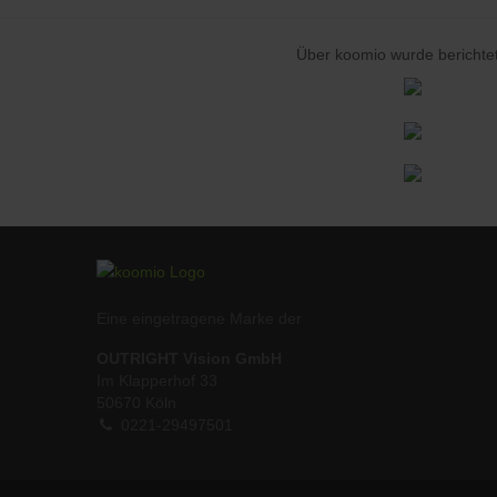
Über koomio wurde berichtet
Eine eingetragene Marke der
OUTRIGHT Vision GmbH
Im Klapperhof 33
50670 Köln
0221-29497501