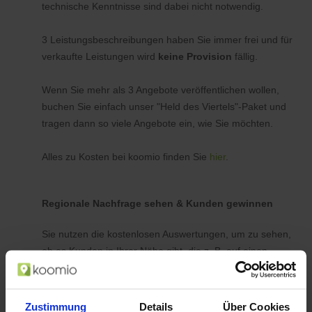
technische Kenntnisse sind dabei nicht notwendig.
3 Leistungsbeschreibungen haben Sie immer frei und für
verkaufte Leistungen wird
keine Provision
fällig.
Wenn Sie mehr als 3 Angebote veröffentlichen wollen,
buchen Sie einfach unser "Held des Viertels"-Paket und
tragen dann so viele Angebote ein, wie Sie möchten.
Alles zu Kosten bei koomio finden Sie
hier
.
Regionale Nachfrage sehen & Kunden gewinnen
Sie nutzen die kostenlosen Auswertungen, um zu sehen,
ob es Kunden in Ihrer Nähe gibt, die z. B. auf einen
Haarschnitt oder eine TÜV-Abnahme zu einem
bestimmten Preis warten. Und wenn Sie Termine frei
haben, tragen Sie für diesen Zeitraum ein
Zustimmung
Details
Über Cookies