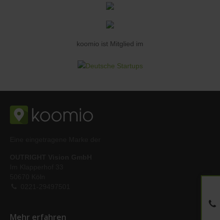
koomio ist Mitglied im
Eine eingetragene Marke der
OUTRIGHT Vision GmbH
Im Klapperhof 33
50670 Köln
0221-29497501
Mehr erfahren