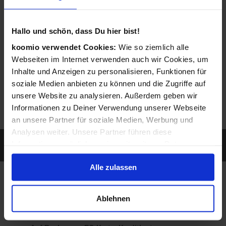
entsprechendes Angebot ein.
Hallo und schön, dass Du hier bist!
koomio verwendet Cookies:
Wie so ziemlich alle
Webseiten im Internet verwenden auch wir Cookies, um
Inhalte und Anzeigen zu personalisieren, Funktionen für
soziale Medien anbieten zu können und die Zugriffe auf
unsere Website zu analysieren. Außerdem geben wir
Informationen zu Deiner Verwendung unserer Webseite
an unsere Partner für soziale Medien, Werbung und
Analysen weiter. Unsere Partner führen diese
Sie werden gefunden, wenn ein Kunde nach
Informationen möglicherweise mit weiteren Daten
Leistungen sucht, die Sie anbieten...
zusammen, die Du ihnen bereitgestellt hast oder die sie
Alle zulassen
im Rahmen Deiner Nutzung der Dienste gesammelt
haben.
So individuell wie Sie
Ablehnen