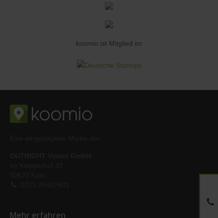
koomio ist Mitglied im
Eine eingetragene Marke der
OUTRIGHT Vision GmbH
Im Klapperhof 33
50670 Köln
0221-29497501
Mehr erfahren