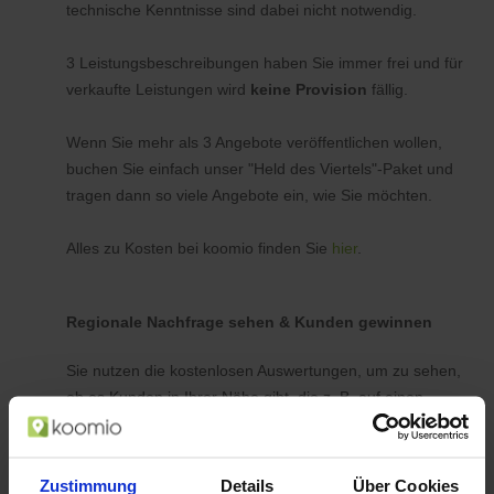
technische Kenntnisse sind dabei nicht notwendig.
3 Leistungsbeschreibungen haben Sie immer frei und für
verkaufte Leistungen wird
keine Provision
fällig.
Wenn Sie mehr als 3 Angebote veröffentlichen wollen,
buchen Sie einfach unser "Held des Viertels"-Paket und
tragen dann so viele Angebote ein, wie Sie möchten.
Alles zu Kosten bei koomio finden Sie
hier
.
Regionale Nachfrage sehen & Kunden gewinnen
Sie nutzen die kostenlosen Auswertungen, um zu sehen,
ob es Kunden in Ihrer Nähe gibt, die z. B. auf einen
Haarschnitt oder eine TÜV-Abnahme zu einem
bestimmten Preis warten. Und wenn Sie Termine frei
haben, tragen Sie für diesen Zeitraum ein
Zustimmung
Details
Über Cookies