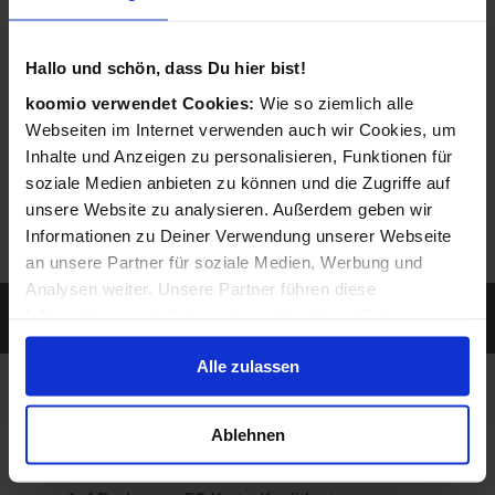
entsprechendes Angebot ein.
Hallo und schön, dass Du hier bist!
koomio verwendet Cookies:
Wie so ziemlich alle
Webseiten im Internet verwenden auch wir Cookies, um
Inhalte und Anzeigen zu personalisieren, Funktionen für
soziale Medien anbieten zu können und die Zugriffe auf
unsere Website zu analysieren. Außerdem geben wir
Informationen zu Deiner Verwendung unserer Webseite
an unsere Partner für soziale Medien, Werbung und
Analysen weiter. Unsere Partner führen diese
Sie werden gefunden, wenn ein Kunde nach
Informationen möglicherweise mit weiteren Daten
Leistungen sucht, die Sie anbieten...
zusammen, die Du ihnen bereitgestellt hast oder die sie
Alle zulassen
im Rahmen Deiner Nutzung der Dienste gesammelt
haben.
So individuell wie Sie
Ablehnen