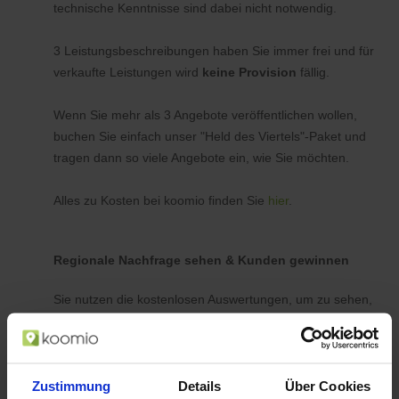
technische Kenntnisse sind dabei nicht notwendig.
3 Leistungsbeschreibungen haben Sie immer frei und für
verkaufte Leistungen wird
keine Provision
fällig.
Wenn Sie mehr als 3 Angebote veröffentlichen wollen,
buchen Sie einfach unser "Held des Viertels"-Paket und
tragen dann so viele Angebote ein, wie Sie möchten.
Alles zu Kosten bei koomio finden Sie
hier
.
Regionale Nachfrage sehen & Kunden gewinnen
Sie nutzen die kostenlosen Auswertungen, um zu sehen,
ob es Kunden in Ihrer Nähe gibt, die z. B. auf einen
Haarschnitt oder eine TÜV-Abnahme zu einem
bestimmten Preis warten. Und wenn Sie Termine frei
Zustimmung
haben, tragen Sie für diesen Zeitraum ein
Details
Über Cookies