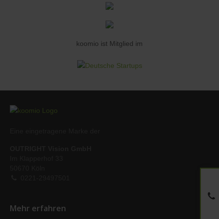
koomio ist Mitglied im
Eine eingetragene Marke der
OUTRIGHT Vision GmbH
Im Klapperhof 33
50670 Köln
0221-29497501
Mehr erfahren