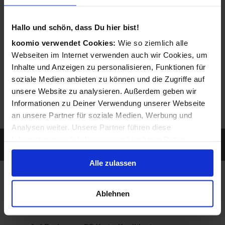
entsprechendes Angebot ein.
Hallo und schön, dass Du hier bist!
koomio verwendet Cookies:
Wie so ziemlich alle
Webseiten im Internet verwenden auch wir Cookies, um
Inhalte und Anzeigen zu personalisieren, Funktionen für
soziale Medien anbieten zu können und die Zugriffe auf
unsere Website zu analysieren. Außerdem geben wir
Informationen zu Deiner Verwendung unserer Webseite
an unsere Partner für soziale Medien, Werbung und
Analysen weiter. Unsere Partner führen diese
Sie werden gefunden, wenn ein Kunde nach
Informationen möglicherweise mit weiteren Daten
Leistungen sucht, die Sie anbieten...
zusammen, die Du ihnen bereitgestellt hast oder die sie
Alle zulassen
im Rahmen Deiner Nutzung der Dienste gesammelt
haben.
So individuell wie Sie
Ablehnen