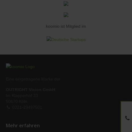
koomio ist Mitglied im
Eine eingetragene Marke der
OUTRIGHT Vision GmbH
Im Klapperhof 33
50670 Köln
0221-29497501
Mehr erfahren