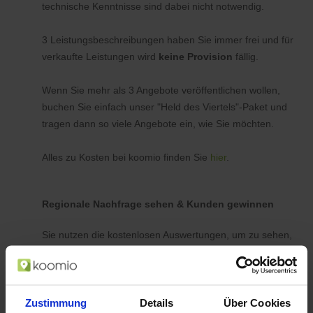
technische Kenntnisse sind dabei nicht notwendig.
3 Leistungsbeschreibungen haben Sie immer frei und für
verkaufte Leistungen wird
keine Provision
fällig.
Wenn Sie mehr als 3 Angebote veröffentlichen wollen,
buchen Sie einfach unser "Held des Viertels"-Paket und
tragen dann so viele Angebote ein, wie Sie möchten.
Alles zu Kosten bei koomio finden Sie
hier
.
Regionale Nachfrage sehen & Kunden gewinnen
Sie nutzen die kostenlosen Auswertungen, um zu sehen,
ob es Kunden in Ihrer Nähe gibt, die z. B. auf einen
Haarschnitt oder eine TÜV-Abnahme zu einem
bestimmten Preis warten. Und wenn Sie Termine frei
Zustimmung
haben, tragen Sie für diesen Zeitraum ein
Details
Über Cookies