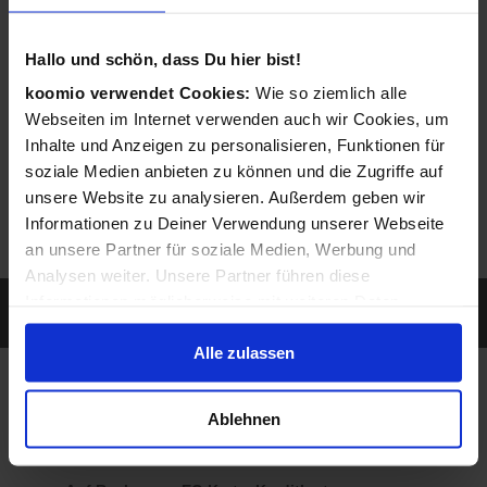
entsprechendes Angebot ein.
Hallo und schön, dass Du hier bist!
koomio verwendet Cookies:
Wie so ziemlich alle
Webseiten im Internet verwenden auch wir Cookies, um
Inhalte und Anzeigen zu personalisieren, Funktionen für
soziale Medien anbieten zu können und die Zugriffe auf
unsere Website zu analysieren. Außerdem geben wir
Informationen zu Deiner Verwendung unserer Webseite
an unsere Partner für soziale Medien, Werbung und
Analysen weiter. Unsere Partner führen diese
Sie werden gefunden, wenn ein Kunde nach
Informationen möglicherweise mit weiteren Daten
Leistungen sucht, die Sie anbieten...
zusammen, die Du ihnen bereitgestellt hast oder die sie
Alle zulassen
im Rahmen Deiner Nutzung der Dienste gesammelt
haben.
So individuell wie Sie
Ablehnen