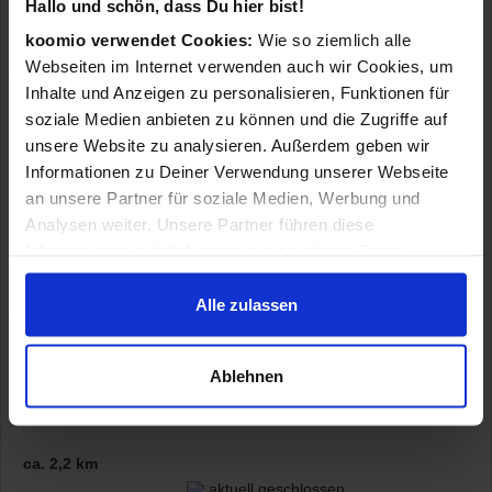
Hallo und schön, dass Du hier bist!
koomio verwendet Cookies:
Wie so ziemlich alle
Laden
Online-Shop
Webseiten im Internet verwenden auch wir Cookies, um
Inhalte und Anzeigen zu personalisieren, Funktionen für
4,39 €
soziale Medien anbieten zu können und die Zugriffe auf
unsere Website zu analysieren. Außerdem geben wir
Saturn
ca. 5,8 km
Informationen zu Deiner Verwendung unserer Webseite
Frankfurter Straße 17
,
63065
Offenbach
an unsere Partner für soziale Medien, Werbung und
am Main
Analysen weiter. Unsere Partner führen diese
aktuell geschlossen
Informationen möglicherweise mit weiteren Daten
zusammen, die Du ihnen bereitgestellt hast oder die sie
Laden
Online-Shop
im Rahmen Deiner Nutzung der Dienste gesammelt
Alle zulassen
haben.
4,39 €
Ablehnen
MediaMarkt Frankfurt Skyline Plaza
Europa-Allee 6
,
60327
Frankfurt am Main
ca. 2,2 km
aktuell geschlossen