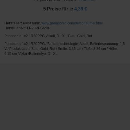
5
Preise für je
4,39 €
Hersteller:
Panasonic,
www.panasonic.com/de/consumer.html
Hersteller-Nr.: LR20PPG/2BP
Panasonic 1x2 LR20PPG, Alkali, D - XL, Blau, Gold, Rot
Panasonic 1x2 LR20PPG / Batterietechnologie: Alkali, Batteriespannung: 1,5
V / Produktfarbe: Blau, Gold, Rot / Breite: 3,36 cm / Tiefe: 3,36 cm / Höhe:
6,15 cm / Akku-/Batterietyp: D - XL