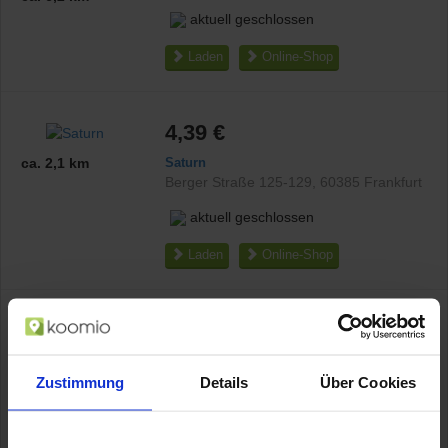
aktuell geschlossen
Laden
Online-Shop
4,39 €
Saturn
ca. 2,1 km
Berger Straße 125-129
,
60385
Frankfurt
aktuell geschlossen
Laden
Online-Shop
4,39 €
MediaMarkt Frankfurt Zeil
Zeil 106-110
,
60313
Frankfurt am Main
Zustimmung
Details
Über Cookies
ca. 0,4 km
aktuell geschlossen