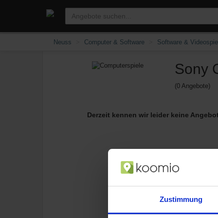
Neuss
Computer & Software
Software & Videospie
Sony C
(0 Angebote)
Derzeit kennen wir leider keine Angebo
Zustimmung