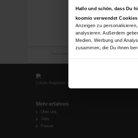
Hallo und schön, dass Du hie
koomio verwendet Cookie
Anzeigen zu personalisieren,
analysieren. Außerdem geben
Medien, Werbung und Analyse
zusammen, die Du ihnen bere
Preisangaben in Euro inkl. Mwst., pro Stück wo nicht anders
Preise 
Lokale Angebote in Deiner Nähe
Mehr erfahren
Über uns
Jobs
Presse