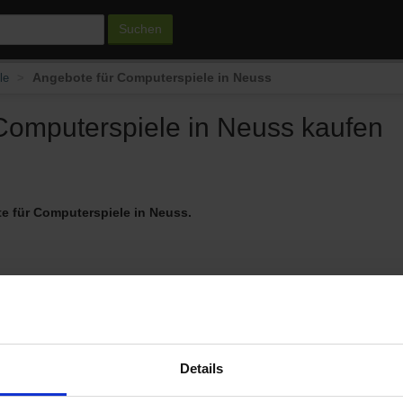
Suchen
Angebote für Computerspiele in Neuss
le
omputerspiele in Neuss kaufen
te für Computerspiele in Neuss.
Details