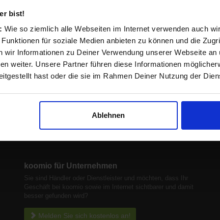
r bist!
s:
Wie so ziemlich alle Webseiten im Internet verwenden auch wi
 Funktionen für soziale Medien anbieten zu können und die Zugri
 wir Informationen zu Deiner Verwendung unserer Webseite an u
n weiter. Unsere Partner führen diese Informationen möglicher
itgestellt hast oder die sie im Rahmen Deiner Nutzung der Die
 beschrieben. Preise ggf. zzgl. Versand. Irrtümer und techn. Änderungen vorbehalten. Abbildung
und Verfügbarkeiten sind möglich. Onlinepreise können von lokalen Preisen abweichen.
Ablehnen
koomio für Unternehmen
Sie sind Händler oder Dienstleister und möchten, dass Ihr
Geschäft bei koomio sowie im Internet sichtbarer und damit
besser gefunden wird?
Melden Sie sich kostenlos an!