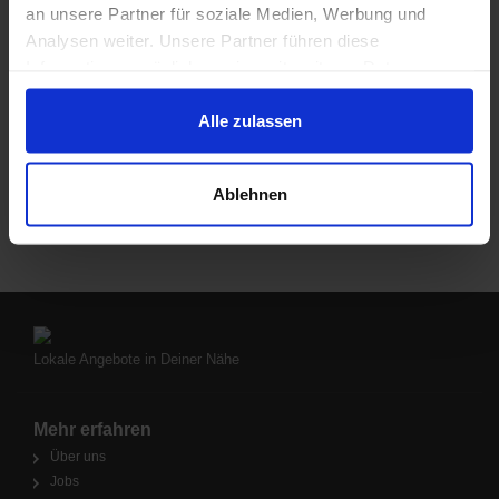
an unsere Partner für soziale Medien, Werbung und
Analysen weiter. Unsere Partner führen diese
Informationen möglicherweise mit weiteren Daten
zusammen, die Du ihnen bereitgestellt hast oder die sie
im Rahmen Deiner Nutzung der Dienste gesammelt
Alle zulassen
haben.
Ablehnen
Lokale Angebote in Deiner Nähe
Mehr erfahren
Über uns
Jobs