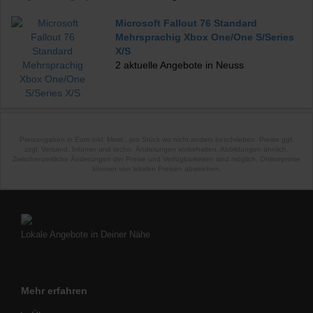
Microsoft Fallout 76 Standard
Mehrsprachig Xbox One/One S/Series
X/S
2 aktuelle Angebote in Neuss
Preisangaben in Euro inkl. Mwst., pro Stück wo nicht anders beschrieben. Preise ggf.
zzgl. Versand. Irrtümer und techn. Änderungen vorbehalten. Abbildungen ähnlich.
Zwischenzeitliche Änderungen der Preise und Verfügbarkeiten sind möglich. Onlinepreise
können von lokalen Preisen abweichen.
Lokale Angebote in Deiner Nähe
Mehr erfahren