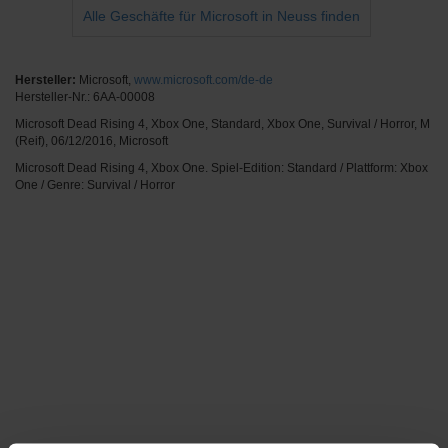
Alle Geschäfte für Microsoft in Neuss finden
Hersteller:
Microsoft,
www.microsoft.com/de-de
Hersteller-Nr.: 6AA-00008
Microsoft Dead Rising 4, Xbox One, Standard, Xbox One, Survival / Horror, M
(Reif), 06/12/2016, Microsoft
Microsoft Dead Rising 4, Xbox One. Spiel-Edition: Standard / Plattform: Xbox
One / Genre: Survival / Horror