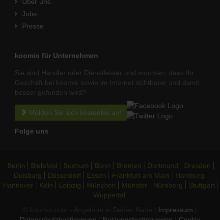
Über uns
Jobs
Presse
koomio für Unternehmen
Sie sind Händler oder Dienstleister und möchten, dass Ihr
Geschäft bei koomio sowie im Internet sichtbarer und damit
besser gefunden wird?
Melden Sie sich kostenlos an!
Folge uns
Berlin
Bielefeld
Bochum
Bonn
Bremen
Dortmund
Dresden
Duisburg
Düsseldorf
Essen
Frankfurt am Main
Hamburg
Hannover
Köln
Leipzig
München
Münster
Nürnberg
Stuttgart
Wuppertal
© koomio.com - Angebote in Deiner Nähe |
Impressum
|
Datenschutzbestimmung
|
Nutzungsbedingungen
|
Cookie