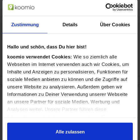
Zustimmung
Details
Über Cookies
Hallo und schön, dass Du hier bist!
koomio verwendet Cookies:
Wie so ziemlich alle
Webseiten im Internet verwenden auch wir Cookies, um
Inhalte und Anzeigen zu personalisieren, Funktionen für
soziale Medien anbieten zu können und die Zugriffe auf
unsere Website zu analysieren. Außerdem geben wir
Informationen zu Deiner Verwendung unserer Webseite
Kunden, die sich für diesen Artikel interessierten, sahen
an unsere Partner für soziale Medien, Werbung und
sich auch folgende Angebote in Neuss an
Analysen weiter. Unsere Partner führen diese
Informationen möglicherweise mit weiteren Daten
Koch Media King's Bounty II Day One
zusammen, die Du ihnen bereitgestellt hast oder die sie
Edition Tag Eins PlayStation 4
im Rahmen Deiner Nutzung der Dienste gesammelt
Alle zulassen
2 aktuelle Angebote in Neuss
haben.