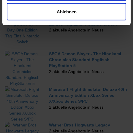
Ablehnen
Koch Media King's Bounty II Day One
Edition Tag Eins Nintendo Switch
2 aktuelle Angebote in Neuss
SEGA Demon Slayer - The Hinokami
Chronicles Standard Englisch
PlayStation 5
2 aktuelle Angebote in Neuss
Microsoft Flight Simulator Deluxe 40th
Anniversary Edition Xbox Series
X/Xbox Series S/PC
2 aktuelle Angebote in Neuss
Warner Bros Hogwarts Legacy
2 aktuelle Angebote in Neuss