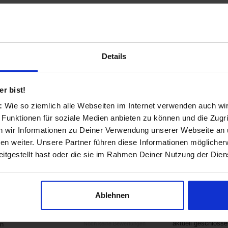
sen (Closed)
★
★
★
★
★
ca. 7,6 km
n
Noch keine Bewertungen
566
Details
r bist!
s:
Wie so ziemlich alle Webseiten im Internet verwenden auch wi
★
★
★
★
★
ca. 7,7 km
 Funktionen für soziale Medien anbieten zu können und die Zugri
aktuell geschlosse
n
Noch keine Bewertungen
 wir Informationen zu Deiner Verwendung unserer Webseite an u
333
n weiter. Unsere Partner führen diese Informationen möglicher
itgestellt hast oder die sie im Rahmen Deiner Nutzung der Die
Ablehnen
p
★
★
★
★
★
ca. 8,1 km
aktuell geschlosse
n
Noch keine Bewertungen