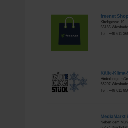
freenet Sho
Kirchgasse 19
65185
Wiesbade
Tel.: +49 611 3
Kälte-Klima
Hinterbergstraße
65207
Wiesbade
Tel.: +49 611 9
MediaMarkt 
Neben dem Müh
65474
Bischofs