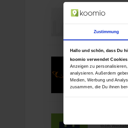
Bang & Oluf
Rheinstr. 29
65185
Wiesbade
Tel.: 061197453
Zustimmung
Hallo und schön, dass Du hie
SATURN
koomio verwendet Cookie
Kirchgasse 6
Anzeigen zu personalisieren,
65185
Wiesbade
analysieren. Außerdem geben
Tel.: 022122243
Medien, Werbung und Analyse
zusammen, die Du ihnen bere
freenet Sho
Kirchgasse 19
65185
Wiesbade