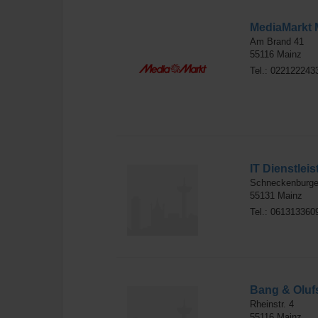
MediaMarkt 
Am Brand 41
55116
Mainz
Tel.: 022122243
IT Dienstlei
Schneckenburge
55131
Mainz
Tel.: 061313360
Bang & Oluf
Rheinstr. 4
55116
Mainz