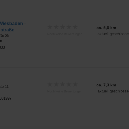
Wiesbaden -
★
★
★
★
★
ca. 5,6 km
straße
aktuell geschlosse
Noch keine Bewertungen
ße 25
n
333
★
★
★
★
★
ca. 7,3 km
ße 11
aktuell geschlosse
Noch keine Bewertungen
8381997