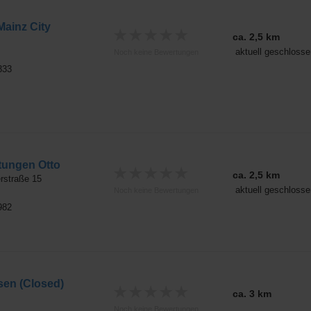
Mainz City
★
★
★
★
★
ca. 2,5 km
aktuell geschlosse
Noch keine Bewertungen
333
stungen Otto
★
★
★
★
★
ca. 2,5 km
rstraße 15
aktuell geschlosse
Noch keine Bewertungen
982
sen (Closed)
★
★
★
★
★
ca. 3 km
Noch keine Bewertungen