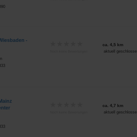
090
Wiesbaden -
★
★
★
★
★
ca. 4,5 km
aktuell geschlosse
Noch keine Bewertungen
n
333
Mainz
★
★
★
★
★
ca. 4,7 km
nter
aktuell geschlosse
Noch keine Bewertungen
333