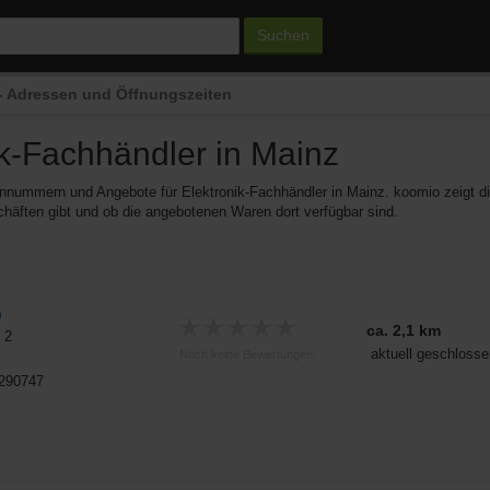
Suchen
z - Adressen und Öffnungszeiten
ik-Fachhändler
in Mainz
onnummern und Angebote für Elektronik-Fachhändler in Mainz. koomio zeigt di
häften gibt und ob die angebotenen Waren dort verfügbar sind.
p
★
★
★
★
★
ca. 2,1 km
 2
aktuell geschlosse
Noch keine Bewertungen
6290747