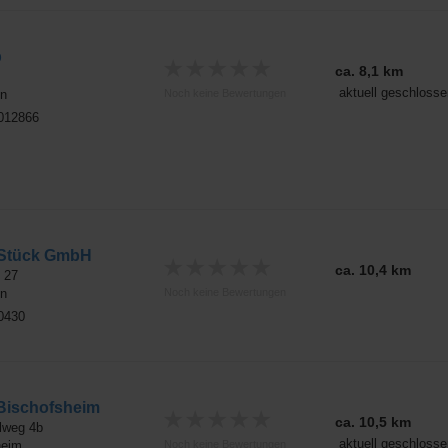
p
★
★
★
★
★
ca. 8,1 km
aktuell geschlosse
n
Noch keine Bewertungen
6012866
-Stück GmbH
★
★
★
★
★
ca. 10,4 km
 27
n
Noch keine Bewertungen
50430
Bischofsheim
★
★
★
★
★
ca. 10,5 km
lweg 4b
aktuell geschlosse
heim
Noch keine Bewertungen