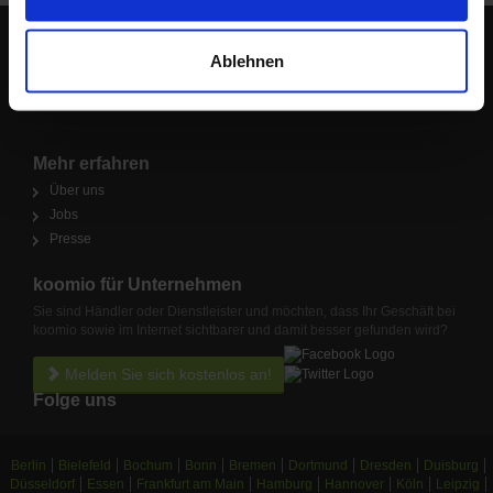
haben.
Ablehnen
Lokale Angebote in Deiner Nähe
Mehr erfahren
Über uns
Jobs
Presse
koomio für Unternehmen
Sie sind Händler oder Dienstleister und möchten, dass Ihr Geschäft bei
koomio sowie im Internet sichtbarer und damit besser gefunden wird?
Melden Sie sich kostenlos an!
Folge uns
Berlin
Bielefeld
Bochum
Bonn
Bremen
Dortmund
Dresden
Duisburg
Düsseldorf
Essen
Frankfurt am Main
Hamburg
Hannover
Köln
Leipzig